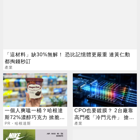
「這材料」缺30%無解！ 恐比記憶體更嚴重 連黃仁勳
都掏錢秒訂
產業
一個人爽嗑一桶？哈根達
CPO也要鍍膜？ 2台廠靠
斯72%濃醇巧克力 掀脆友
高門檻「冷門元件」 搶下
共鳴
PR・哈根達斯
AI關鍵入場券
產業