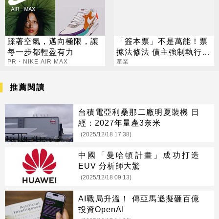
踩著空氣，邁向極限，讓
「簽本票」不是萬能！票
每一步都輕盈有力
據法修法 債主強制執行資
PR・NIKE AIR MAX
格將被限縮
產業
推薦閱讀
台積電亞利桑那二廠明夏裝機 日
經：2027年量產3奈米
(2025/12/18 17:38)
中國「曼哈頓計畫」成功打造
EUV 分析師大驚
(2025/12/18 09:13)
AI戰局升溫！ 傳亞馬遜擬砸百億
投資OpenAI