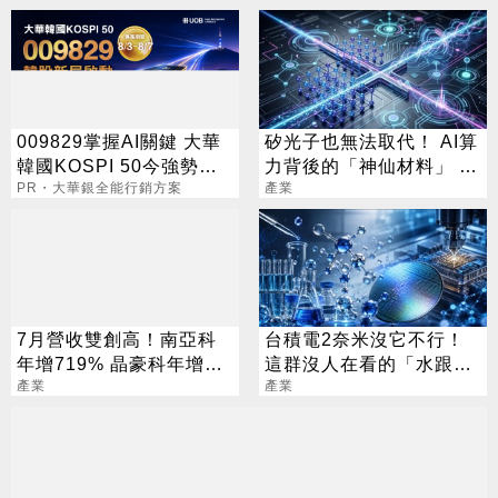
009829掌握AI關鍵 大華
矽光子也無法取代！ AI算
韓國KOSPI 50今強勢開
力背後的「神仙材料」 這
募
PR・大華銀全能行銷方案
幾家默默爆賺
產業
7月營收雙創高！南亞科
台積電2奈米沒它不行！
年增719% 晶豪科年增
這群沒人在看的「水跟
491%
產業
氣」 正在默默吸金
產業