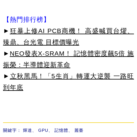
【熱門排行榜】
►
狂暴上修AI PCB商機！ 高盛喊買台燿、
臻鼎、台光電 目標價曝光
►
NEO發表X-SRAM！ 記憶體密度飆5倍 施
振榮：半導體迎新革命
►
立秋黑馬！「5生肖」轉運大逆襲 一路旺
到年底
關鍵字：
輝達
、
GPU
、
記憶體
、
麗臺