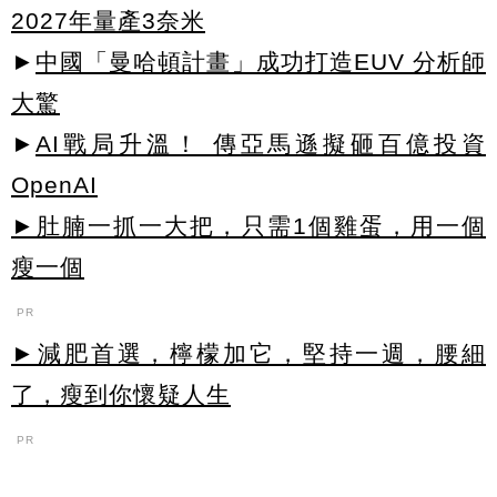
2027年量產3奈米
►
中國「曼哈頓計畫」成功打造EUV 分析師
大驚
►
AI戰局升溫！ 傳亞馬遜擬砸百億投資
OpenAI
►肚腩一抓一大把，只需1個雞蛋，用一個
瘦一個
PR
►減肥首選，檸檬加它，堅持一週，腰細
了，瘦到你懷疑人生
PR