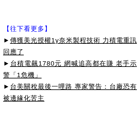
【往下看更多】
►
傳獲美光授權1y奈米製程技術 力積電重訊
回應了
►
台積電飆1780元 網喊追高都在賺 老手示
警「1危機」
►
台美關稅最後一哩路 專家警告：台廠恐有
被邊緣化苦主