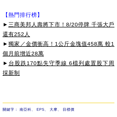
【熱門排行榜】
►
三商美邦人壽將下市！8/20停牌 千張大戶
還有252人
►
獨家／金價衝高！1公斤金塊值458萬 較1
個月前增近28萬
►
台股跌170點失守季線 6檔列處置股下周
採新制
關鍵字：
南亞科
、
EPS
、
大摩
、
目標價