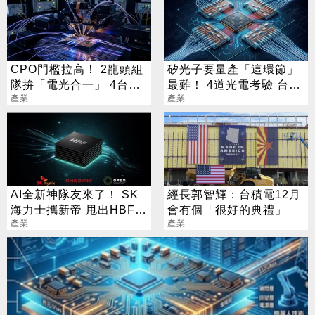
CPO門檻拉高！ 2龍頭組
矽光子要量產「這環節」
隊拚「電光合一」 4台廠
最難！ 4道光電考驗 台廠
暗中卡位
產業
供應鏈一次看
產業
AI全新神隊友來了！ SK
經長郭智輝：台積電12月
海力士攜新帝 甩出HBF黑
會有個「很好的典禮」
科技
產業
產業