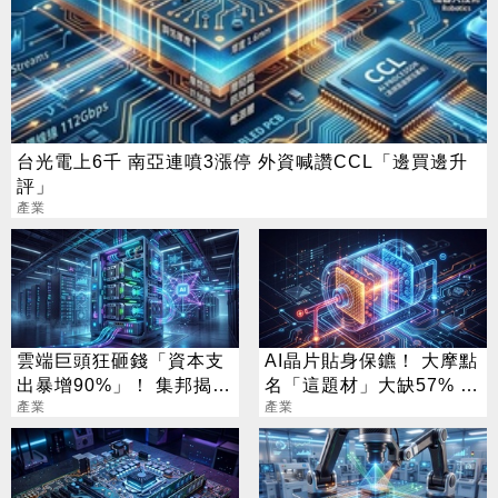
台光電上6千 南亞連噴3漲停 外資喊讚CCL「邊買邊升
評」
產業
雲端巨頭狂砸錢「資本支
AI晶片貼身保鑣！ 大摩點
出暴增90%」！ 集邦揭背
名「這題材」大缺57% 3
後真相
產業
檔隱藏新星曝光
產業