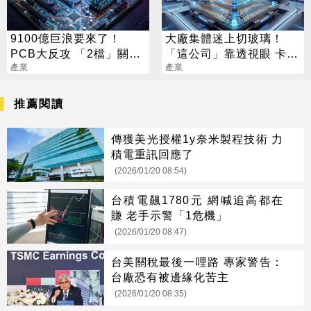
9100億巨浪要來了！
大廠集體迷上切玻璃！
PCB大反攻 「2檔」關門
「這公司」靠透視眼 卡位
鎖漲停
產業
先進封裝賽道
產業
推薦閱讀
傳獲美光授權1y奈米製程技術 力
積電重訊回應了
(2026/01/20 08:54)
台積電飆1780元 網喊追高都在
賺 老手示警「1危機」
(2026/01/20 08:47)
台美關稅最後一哩路 專家警告：
台廠恐有被邊緣化苦主
(2026/01/20 08:35)