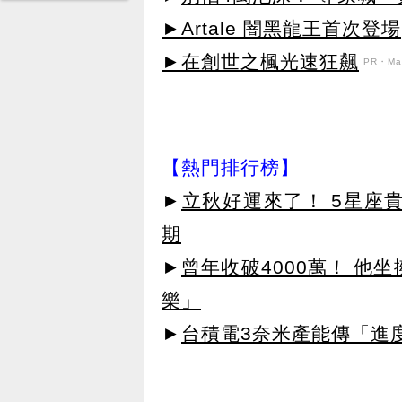
►Artale 闇黑龍王首次登場
►在創世之楓光速狂飆
PR・Map
【熱門排行榜】
►
立秋好運來了！ 5星座
期
►
曾年收破4000萬！ 他
樂」
►
台積電3奈米產能傳「進