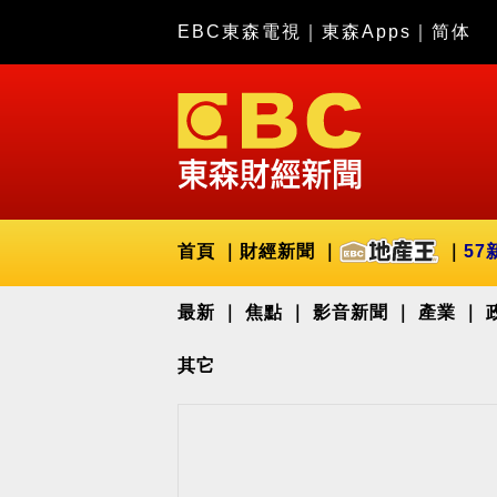
EBC東森電視
｜
東森Apps
｜
简体
首頁
財經新聞
57
最新
焦點
影音新聞
產業
其它