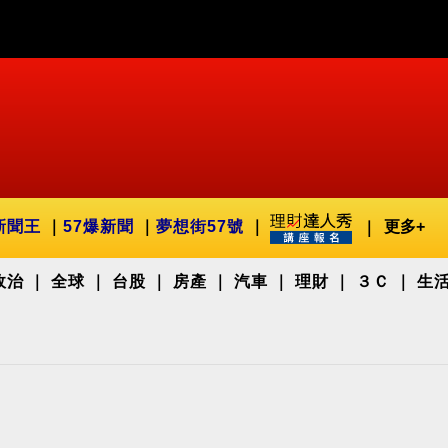
新聞王
57爆新聞
夢想街57號
更多+
政治
全球
台股
房產
汽車
理財
３Ｃ
生