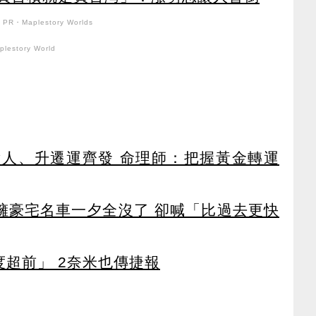
PR・Maplestory Worlds
lestory World
貴人、升遷運齊發 命理師：把握黃金轉運
坐擁豪宅名車一夕全沒了 卻喊「比過去更快
度超前」 2奈米也傳捷報