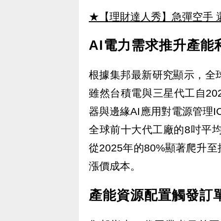
★【理財達人秀】急彈空手 
AI電力需求推升產能
根據集邦最新研究顯示，全
雖然台積電與三星代工自20
器與邊緣AI應用對電源管理I
全球前十大代工廠的8吋平均
從2025年的80%顯著爬升
漲價成本。
產能資源配置觸發訂