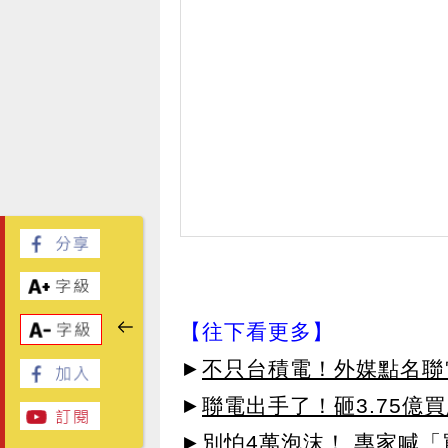
【往下看更多】
►
不只台積電！外媒點名聯
►
聯電出手了！砸3.75億
►
別怕4萬泡沫！ 專家喊