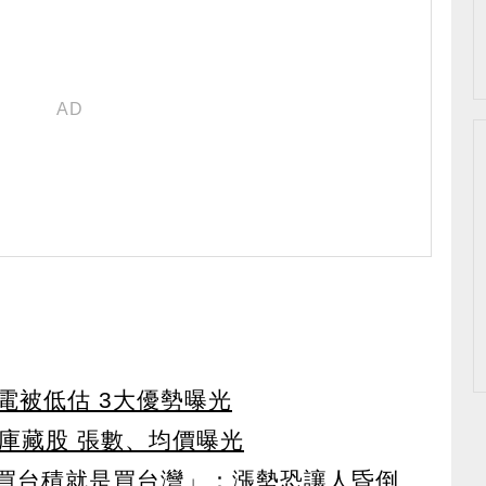
電被低估 3大優勢曝光
買庫藏股 張數、均價曝光
「買台積就是買台灣」：漲勢恐讓人昏倒