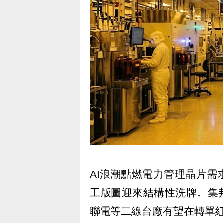
AI浪潮點燃電力管理晶片
工版圖迎來結構性洗牌。集邦
聯電等二線台廠有望在轉單