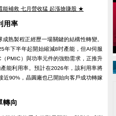
還能補救 七月營收猛 起漲搶賺股
★
利用率
球成熟製程正經歷一場關鍵的結構性轉變。
25年下半年起開始縮減8吋產能，但AI伺服
C（PMIC）與功率元件的強勁需求，正推升
產能利用率。預計在2026年，該利用率將
至接近90%，晶圓廠也已開始向客戶成功轉嫁
單轉向