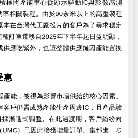
積極將產能重心從顯示驅動IC與影像感測
功率相關製程。由於90奈米以上的高壓製程
原本在台灣代工廠投片的客戶為了尋求穩定
種訂單遷移自2025年下半年起日益明顯，
成供應吃緊外，也讓整體供應鏈因產能置換
受惠
製程產能，被視為影響市場供給的核心因素。
程客戶仍需成熟產能生產周邊IC，且產品驗
電將採漸進式調整。在此過渡期，客戶紛紛向
（UMC）已因此接獲增量訂單。集邦進一步