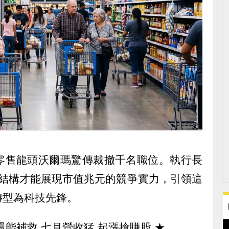
零售龍頭沃爾瑪驚傳裁撤千名職位。執行長
唯有簡化結構才能展現市值兆元的競爭實力，引領這
轉型為科技先鋒。
還能補救 七月營收猛 起漲搶賺股
★