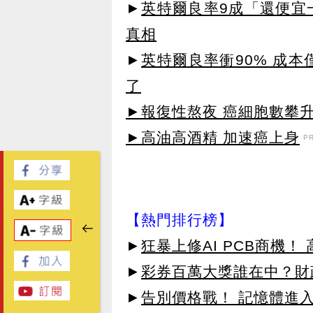
►
英特爾良率9成「還便宜
真相
►
英特爾良率衝90% 成
了
►報復性熬夜 癌細胞數攀
►高油高酒精 加速癌上身
P
【熱門排行榜】
►
狂暴上修AI PCB商機
►
彩券百萬大獎誰在中？財
►
告別價格戰！ 記憶體進