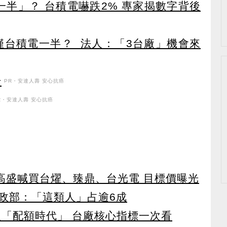
一半」？ 台積電嚇跌2% 專家揭數字背後
本僅台積電一半？ 法人：「3台廠」機會來
升
PR・安達人壽 安心抗癌
R・安達人壽 安心抗癌
！ 高盛喊買台燿、臻鼎、台光電 目標價曝光
政部：「這類人」占逾6成
入「配額時代」 台廠核心指標一次看