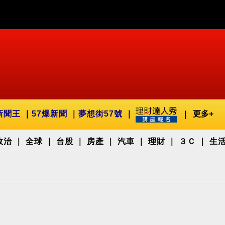
新聞王
57爆新聞
夢想街57號
更多+
政治
全球
台股
房產
汽車
理財
３Ｃ
生