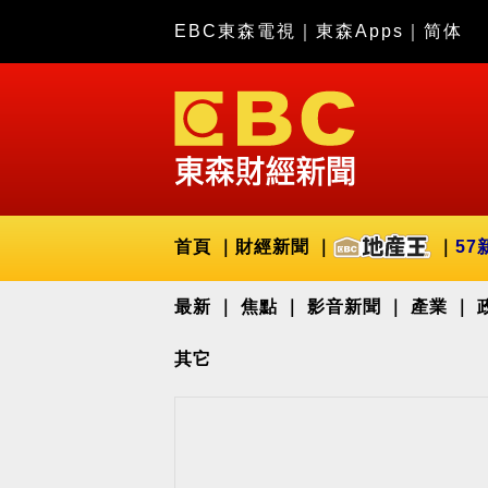
EBC東森電視
｜
東森Apps
｜
简体
首頁
財經新聞
57
最新
焦點
影音新聞
產業
其它