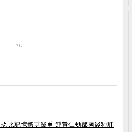
 恐比記憶體更嚴重 連黃仁勳都掏錢秒訂