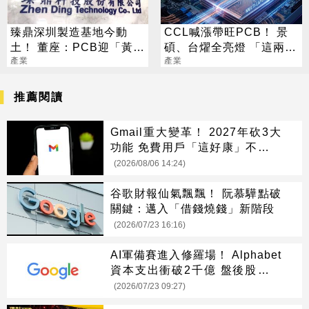
臻鼎深圳製造基地今動
CCL喊漲帶旺PCB！ 景
土！ 董座：PCB迎「黃金
碩、台燿全亮燈 「這兩
十年」
產業
檔」還創新高
產業
推薦閱讀
Gmail重大變革！ 2027年砍3大
功能 免費用戶「這好康」不能用
了
(2026/08/06 14:24)
谷歌財報仙氣飄飄！ 阮慕驊點破
關鍵：邁入「借錢燒錢」新階段
(2026/07/23 16:16)
AI軍備賽進入修羅場！ Alphabet
資本支出衝破2千億 盤後股價跌
4％
(2026/07/23 09:27)