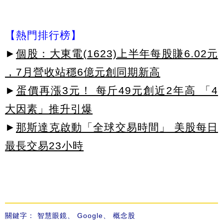
【熱門排行榜】
►
個股：大東電(1623)上半年每股賺6.02元
，7月營收站穩6億元創同期新高
►
蛋價再漲3元！ 每斤49元創近2年高 「4
大因素」推升引爆
►
那斯達克啟動「全球交易時間」 美股每日
最長交易23小時
關鍵字：
智慧眼鏡
、
Google
、
概念股