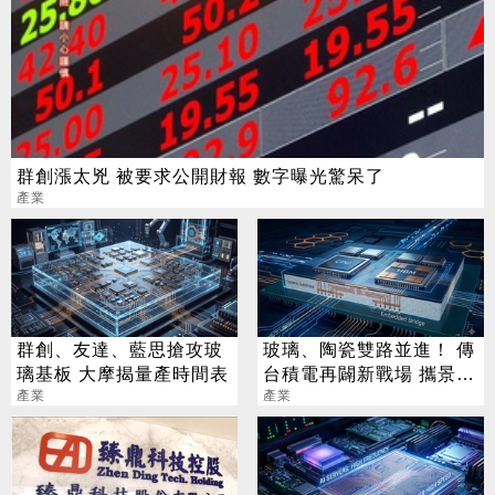
群創漲太兇 被要求公開財報 數字曝光驚呆了
產業
群創、友達、藍思搶攻玻
玻璃、陶瓷雙路並進！ 傳
璃基板 大摩揭量產時間表
台積電再闢新戰場 攜景碩
產業
布局類EMIB
產業