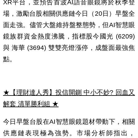
XR平台，並預告首波AI語音眼鏡將於秋季登
場，激勵台股相關供應鏈今日（20日）早盤全
面走強。儘管大盤維持盤整態勢，但AI智慧眼
鏡族群資金熱度沸騰，指標股今國光 (6209)
與 海華 (3694) 雙雙亮燈漲停，成盤面最強焦
點。
★【理財達人秀】投信開鍘 中小不妙? 回血又
解套 清單勝利組
★
今日早盤台股在AI智慧眼鏡題材帶動下，相關
供應鏈表現極為強勢。市場分析師指出，