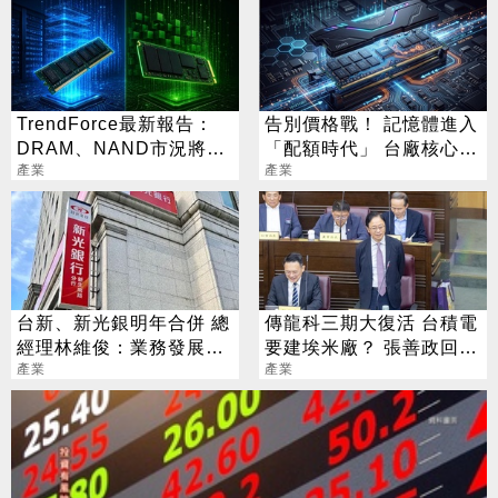
TrendForce最新報告：
告別價格戰！ 記憶體進入
DRAM、NAND市況將分
「配額時代」 台廠核心指
道揚鑣
產業
標一次看
產業
台新、新光銀明年合併 總
傳龍科三期大復活 台積電
經理林維俊：業務發展更
要建埃米廠？ 張善政回應
均衡
產業
了
產業