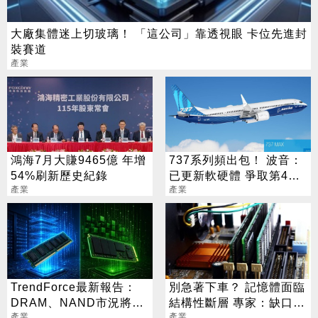
大廠集體迷上切玻璃！ 「這公司」靠透視眼 卡位先進封
裝賽道
產業
鴻海7月大賺9465億 年增
737系列頻出包！ 波音：
54%刷新歷史紀錄
已更新軟硬體 爭取第4季
產業
復飛
產業
TrendForce最新報告：
別急著下車？ 記憶體面臨
DRAM、NAND市況將分
結構性斷層 專家：缺口最
產業
產業