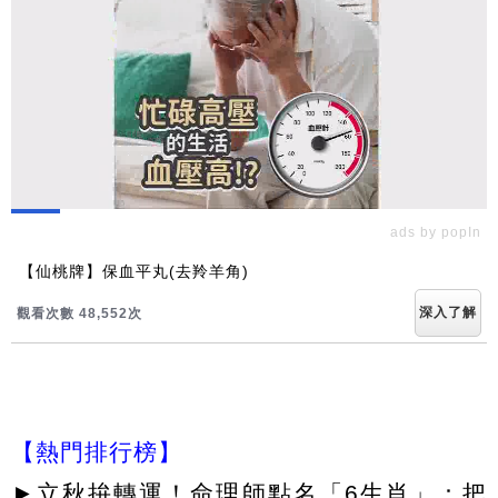
ads by popIn
【仙桃牌】保血平丸(去羚羊角)
深入了解
觀看次數 48,555次
【熱門排行榜】
►
立秋拚轉運！命理師點名「6生肖」：把