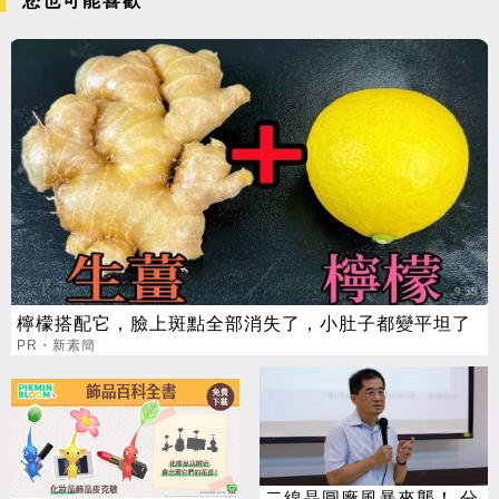
您也可能喜歡
檸檬搭配它，臉上斑點全部消失了，小肚子都變平坦了
PR・新素簡
二線晶圓廠風暴來襲！ 分