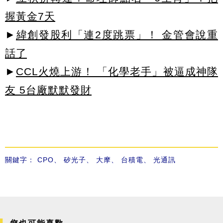
握黃金7天
►
緯創發股利「連2度跳票」！ 金管會說重
話了
►
CCL火燒上游！ 「化學老手」被逼成神隊
友 5台廠默默發財
關鍵字：
CPO
、
矽光子
、
大摩
、
台積電
、
光通訊