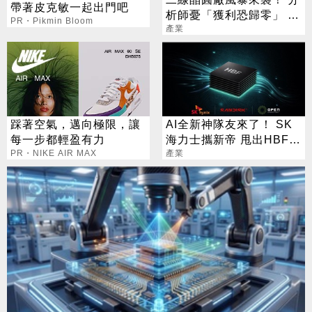
帶著皮克敏一起出門吧
析師憂「獲利恐歸零」 聯
PR・Pikmin Bloom
電回應了
產業
踩著空氣，邁向極限，讓
AI全新神隊友來了！ SK
每一步都輕盈有力
海力士攜新帝 甩出HBF黑
PR・NIKE AIR MAX
科技
產業