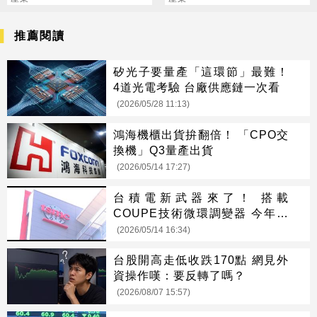
道揚鑣
兇的是「它」
推薦閱讀
矽光子要量產「這環節」最難！
4道光電考驗 台廠供應鏈一次看
(2026/05/28 11:13)
鴻海機櫃出貨拚翻倍！ 「CPO交
換機」Q3量產出貨
(2026/05/14 17:27)
台積電新武器來了！ 搭載
COUPE技術微環調變器 今年進
入量產
(2026/05/14 16:34)
台股開高走低收跌170點 網見外
資操作嘆：要反轉了嗎？
(2026/08/07 15:57)