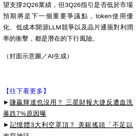
望支撐2Q26業績，但3Q26指引是否低於市場
預期將是下一個重要爭議點，token使用優
化、低成本開源LLM競爭以及晶片通脹對利潤
率的衝擊，都是潛在的下行風險。
（封面示意圖／AI生成）
【往下看更多】
►
賺贏輝達也沒用？ 三星財報大捷反遭血洗
暴跌7%原因曝
►
記憶體3大利空罩頂？ 美銀搖頭「不足以
改寫神話」