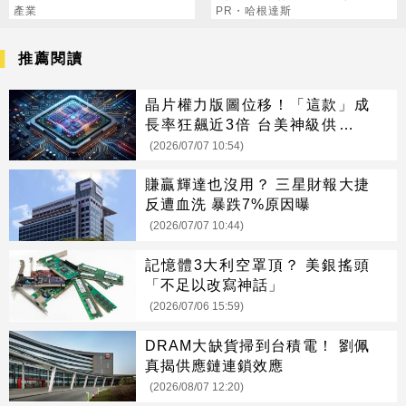
增1.57倍
產業
共鳴
PR・哈根達斯
推薦閱讀
晶片權力版圖位移！「這款」成
長率狂飆近3倍 台美神級供應鏈
一次看
(2026/07/07 10:54)
賺贏輝達也沒用？ 三星財報大捷
反遭血洗 暴跌7%原因曝
(2026/07/07 10:44)
記憶體3大利空罩頂？ 美銀搖頭
「不足以改寫神話」
(2026/07/06 15:59)
DRAM大缺貨掃到台積電！ 劉佩
真揭供應鏈連鎖效應
(2026/08/07 12:20)