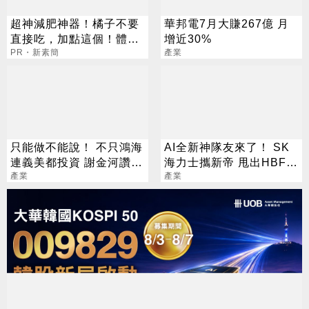
超神減肥神器！橘子不要
華邦電7月大賺267億 月
直接吃，加點這個！體重
增近30%
天天下降
PR・新素簡
產業
只能做不能說！ 不只鴻海
AI全新神隊友來了！ SK
連義美都投資 謝金河讚：
海力士攜新帝 甩出HBF黑
下個兆元產業
產業
科技
產業