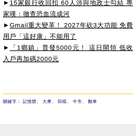
►
15家銀行收回扣 60人涉與地政士勾結 專
家嘆：徹查恐血流成河
►
Gmail重大變革！ 2027年砍3大功能 免費
用戶「這好康」不能用了
►
「1鄉鎮」普發5000元！ 這日開領 低收
入戶再加碼2000元
關鍵字：
記憶體
、
大摩
、
回檔
、
牛市
、
翻車