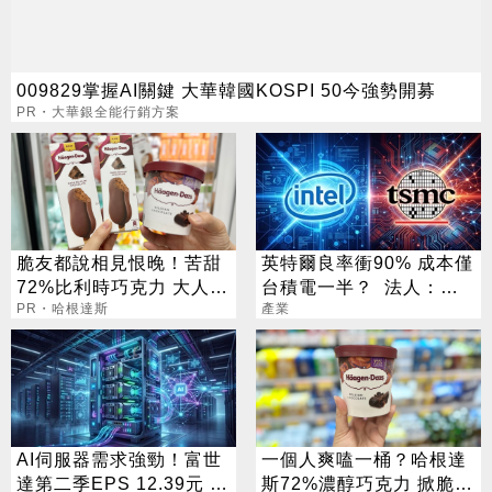
009829掌握AI關鍵 大華韓國KOSPI 50今強勢開募
PR・大華銀全能行銷方案
脆友都說相見恨晚！苦甜
英特爾良率衝90% 成本僅
72%比利時巧克力 大人味
台積電一半？ 法人：「3
爆紅！
PR・哈根達斯
台廠」機會來了
產業
AI伺服器需求強勁！富世
一個人爽嗑一桶？哈根達
達第二季EPS 12.39元 年
斯72%濃醇巧克力 掀脆友