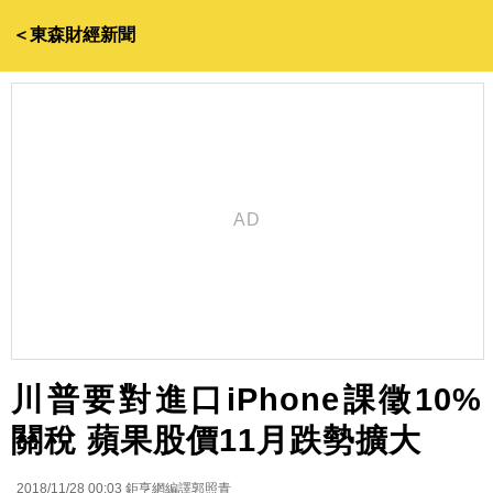
＜東森財經新聞
川普要對進口iPhone課徵10%
關稅 蘋果股價11月跌勢擴大
2018/11/28 00:03
鉅亨網編譯郭照青