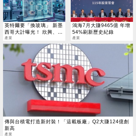
英特爾要「換玻璃」 新墨
鴻海7月大賺9465億 年增
西哥大計曝光！ 欣興、宸
54%刷新歷史紀錄
鴻已全面卡位
產業
產業
傳與台積電打造新封裝！「這載板廠」Q2大賺124億創
新高
產業