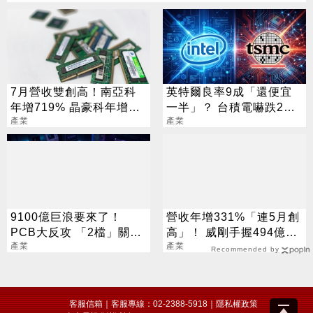
7月營收雙創高！南亞科
英特爾良率9成「還便宜
年增719% 晶豪科年增
一半」？ 台積電嚇跌2%
491%
產業
專家揭數字背後真相
產業
9100億巨浪要來了！
營收年增331%「連5月創
PCB大反攻 「2檔」關門
高」！ 威剛手握494億庫
鎖漲停
產業
存：明年會更缺
產業
Recommended by
客服信箱
｜客服專線：02-2388-5918｜
隱私權政策