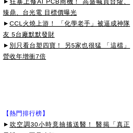
►
狂暴上修AI PCB商機！ 高盛喊買台燿、
臻鼎、台光電 目標價曝光
►
CCL火燒上游！ 「化學老手」被逼成神隊
友 5台廠默默發財
►
別只看台塑四寶！ 另5家也很猛 「這檔」
營收年增衝7倍
【熱門排行榜】
►
吹空調30小時竟抽搐送醫！ 醫揭「真正