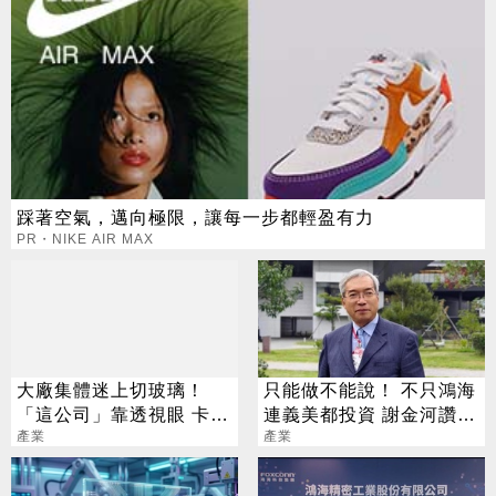
踩著空氣，邁向極限，讓每一步都輕盈有力
PR・NIKE AIR MAX
大廠集體迷上切玻璃！
只能做不能說！ 不只鴻海
「這公司」靠透視眼 卡位
連義美都投資 謝金河讚：
先進封裝賽道
產業
下個兆元產業
產業