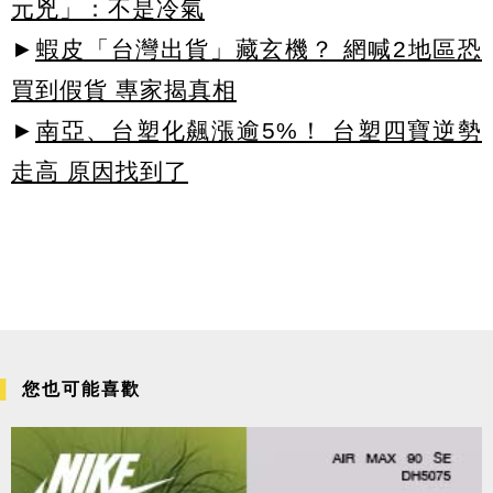
元兇」：不是冷氣
►
蝦皮「台灣出貨」藏玄機？ 網喊2地區恐
買到假貨 專家揭真相
►
南亞、台塑化飆漲逾5%！ 台塑四寶逆勢
走高 原因找到了
您也可能喜歡