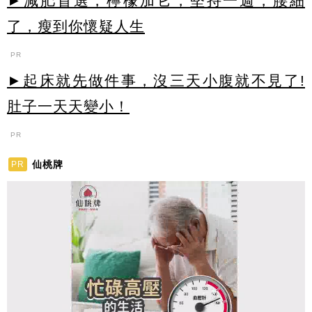
►減肥首選，檸檬加它，堅持一週，腰細
了，瘦到你懷疑人生
PR
►起床就先做件事，沒三天小腹就不見了!
肚子一天天變小！
PR
仙桃牌
PR