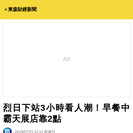
＜東森財經新聞
烈日下站3小時看人潮！早餐中
霸天展店靠2點
2019/07/15 12:12
鏡週刊