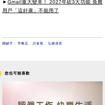
►
Gmail重大變革！ 2027年砍3大功能 免費
用戶「這好康」不能用了
關鍵字：
早餐店
、
許倉賓
、
弘爺漢堡
您也可能喜歡