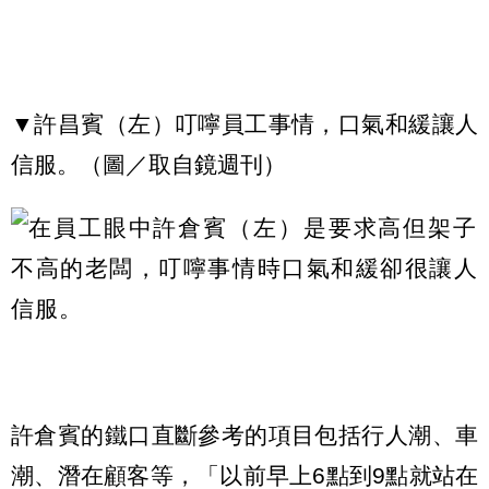
▼許昌賓（左）叮嚀員工事情，口氣和緩讓人
信服。（圖／取自鏡週刊）
許倉賓的鐵口直斷參考的項目包括行人潮、車
潮、潛在顧客等，「以前早上6點到9點就站在