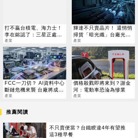
打不贏台積電、海力士！
輝達不只賣晶片！ 還悄悄
李在鎔認了：三星正處存
掃貨「暗光纖」台廠光通
亡之際
產業
訊要飛了
產業
FCC一刀切？ AI資料中心
價格殺戮即將來到？謝金
斷鏈危機來襲 台廠將成關
河：電動車恐淪為慘業
鍵解方
產業
產業
推薦閱讀
不只賣便當？台鐵睽違4年有望推
這3種早餐