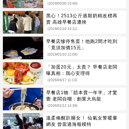
(2019/05/30 15:40)
黑心！2513公斤過期奶精改標再
賣 高雄早餐店遭殃
(2019/01/10 14:11)
早餐店慘停售蛋！他跑2間才吃到
「竟須加價15元」
(2019/01/10 12:09)
「加蛋20元」太貴？ 早餐店老闆
曝真相：我心安理得
(2026/04/17 11:13)
早餐店1物「賠本賣一年半」才驚
覺 老闆自嘲：創業大烏龍
(2026/01/12 14:39)
溫柔喚醒趴睡女！ 仙氣女警暖暈
網友 曾當過海報模特