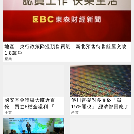
地產：央行政策降溫預售買氣，新北預售待售餘屋突破
1.8萬戶
產業
國安基金護盤大賺近百
傳川普擬對多晶矽「徵
億！買進8檔全獲利 「這
15%關稅」 經濟部回應了
檔」貢獻逾7成7
產業
產業