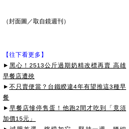
（封面圖／取自鏡週刊）
【往下看更多】
►
黑心！2513公斤過期奶精改標再賣 高雄
早餐店遭殃
►
不只賣便當？台鐵睽違4年有望推這3種早
餐
►
早餐店慘停售蛋！他跑2間才吃到「竟須
加價15元」