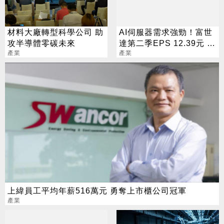
材料大廠轉型科學公司 助
AI伺服器需求強勁！富世
攻半導體零碳未來
達第二季EPS 12.39元 年
產業
增1.57倍
產業
上緯員工平均年薪516萬元 勇奪上市櫃公司冠軍
產業