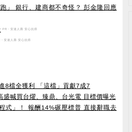
跑」 銀行、建商都不奇怪？ 彭金隆回應
升
PR・安達人壽 安心抗癌
R・安達人壽 安心抗癌
8檔全獲利 「這檔」貢獻7成7
！ 高盛喊買台燿、臻鼎、台光電 目標價曝光
寫程式」！ 報酬14%碾壓標普 直接辭職去