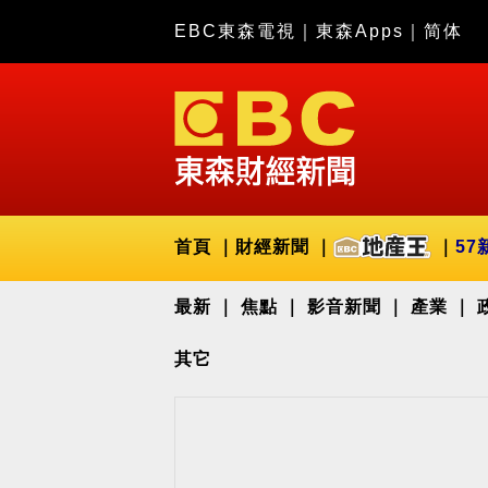
EBC東森電視
｜
東森Apps
｜
简体
首頁
財經新聞
57
最新
焦點
影音新聞
產業
其它