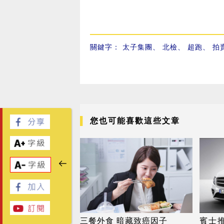
關鍵字：
太子集團
、
北檢
、
超跑
、
拍
您也可能喜歡這些文章
三餐外食 暗藏致癌因子
賓士推