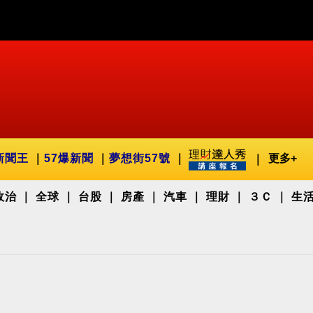
新聞王
57爆新聞
夢想街57號
更多+
政治
全球
台股
房產
汽車
理財
３Ｃ
生