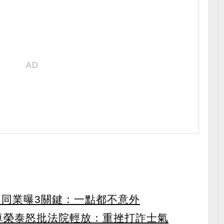
 同業曝3關鍵：一點都不意外
 卓榮泰怒批法院輕放：重挫打詐士氣