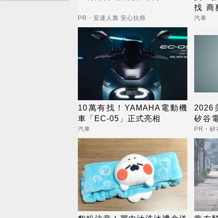
找 
相宜
PR・安達人壽 安心抗癌
汽車
10萬有找！YAMAHA電動機
202
車「EC-05」正式亮相
矽谷
養膚
汽車
PR・矽