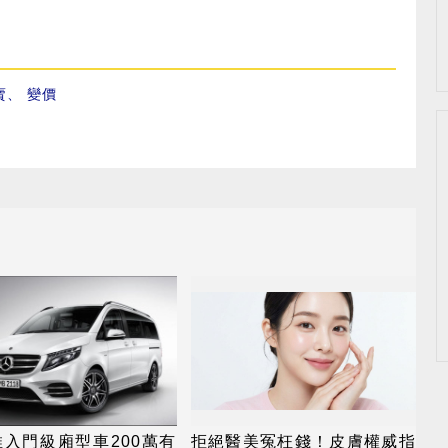
賣
、
變價
入門級廂型車200萬有
拒絕醫美冤枉錢！皮膚權威指