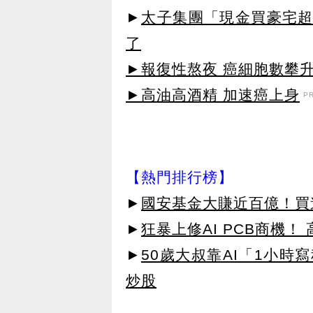
►
太子集團「現金買豪宅超
了
►報復性熬夜 癌細胞數攀
►高油高酒精 加速癌上身
P
【熱門排行榜】
►
國安基金大賺近百億！買進
►
狂暴上修AI PCB商機
►
50歲大叔靠AI「1小時
炒股