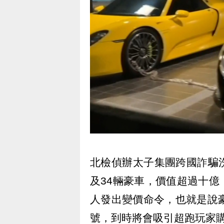
北檢偵辦太子集團跨國詐騙
及34輛豪車，價值超過十
人發出變價命令，也就是說
號，到時將會吸引超跑玩家