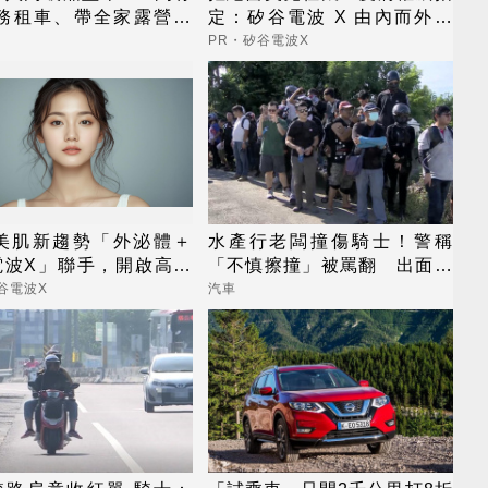
商務租車、帶全家露營兩
定：矽谷電波 X 由內而外養
！
出逆齡好膚質
PR・矽谷電波X
6美肌新趨勢「外泌體＋
水產行老闆撞傷騎士！警稱
電波X」聯手，開啟高階
「不慎擦撞」被罵翻 出面道
新世代
歉：是惡意逼車
谷電波X
汽車