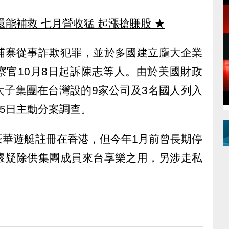
還能補救 七月營收猛 起漲搶賺股
★
埔寨從事詐欺犯罪，並於多國建立龐大企業
察官10月8日起訴陳志等人。由於美國財政
太子集團在台灣設的9家公司及3名國人列入
15日主動分案調查。
豪華遊艇註冊在香港，但今年1月前曾長期停
懷疑除供集團成員來台享樂之用，另涉走私