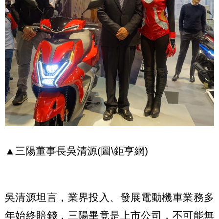
▲三陽董事長吳清源(圖\鉅亨網)
吳清源坦言，業界投入、發展電動機車業務多
年始終賠錢，三陽畢竟是上市公司，不可能無