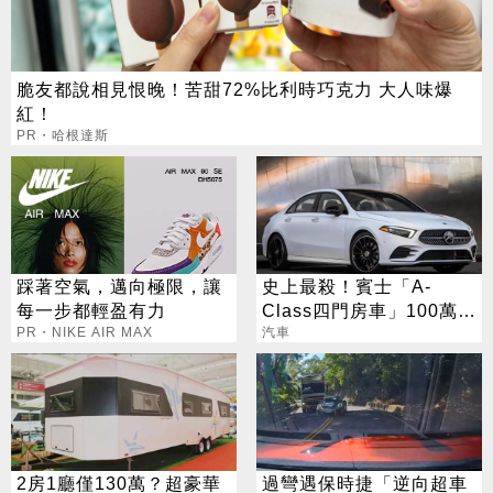
脆友都說相見恨晚！苦甜72%比利時巧克力 大人味爆
紅！
PR・哈根達斯
踩著空氣，邁向極限，讓
史上最殺！賓士「A-
每一步都輕盈有力
Class四門房車」100萬就
PR・NIKE AIR MAX
能開回家
汽車
2房1廳僅130萬？超豪華
過彎遇保時捷「逆向超車