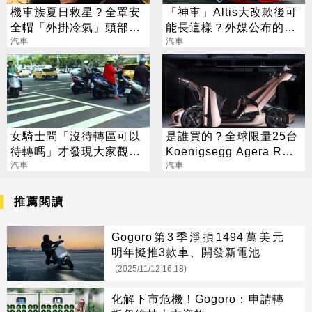
機車族夏日救星？全罩安
「神車」Altis大改款後可
全帽「外掛冷氣」頭部溫
能長這樣？外媒公布的預
度降10度
汽車
想圖超帥
汽車
女騎士問「沒待轉區可以
是誰買的？全球限量25台
待轉嗎」才發現大家觀念
Koenigsegg Agera RS
全錯！一張表詳解
汽車
台灣買家完成領牌
汽車
推薦閱讀
Gogoro第3季淨損1494萬美元
明年擬推3款車、開發新電池
(2025/11/12 16:18)
化解下市危機！Gogoro：申請轉