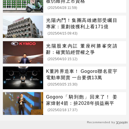
板仍維持上市資格
(2025/04/28 11:59)
光陽內鬥！集團高雄總部受矚目
專家：重劃後獲利上看171億
(2025/04/15 09:43)
光陽股東內訌 董座柯勝峯突請
辭：確實陷經營權之爭
(2025/04/10 15:12)
K董跨界造車！ Gogoro聯名星宇
電動車開賣 一台要價13萬
(2025/03/25 15:30)
Gogoro「騎到飽」回來了！ 姜
家煒射4箭：拚2028年損益兩平
(2025/02/18 17:37)
Recommended by