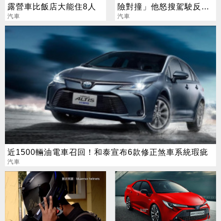
露營車比飯店大能住8人
險對撞」他怒搜駕駛反被
汽車
嗆：所以咧？
汽車
近1500輛油電車召回！和泰宣布6款修正煞車系統瑕疵
汽車