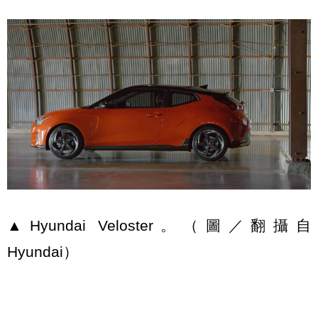
▲Hyundai Veloster。（圖／翻攝自
Hyundai）