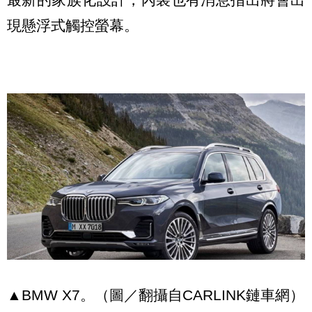
現懸浮式觸控螢幕。
▲BMW X7。（圖／翻攝自CARLINK鏈車網）