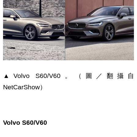
▲Volvo S60/V60。（圖／翻攝自
NetCarShow）
Volvo S60/V60