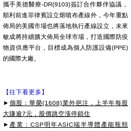
攜手美德醫療-DR(9103)簽訂合作夥伴協議，
順利前進菲律賓設立熔噴布產線外，今年重點
佈局的美國市場也將落地執行產線設立，未來
敏成將持續擴大佈局全球市場，打造國際防疫
物資供應平台，目標成為個人防護設備(PPE)
的國際大廠。
【往下看更多】
►
個股：華榮(1608)業外挹注，上半年每股
大賺逾7元，股價跳空漲停鎖住
►
產業：CSP明年ASIC端半導體產能瓶頸