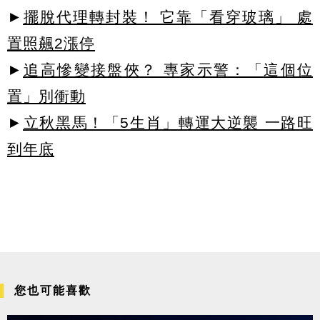
►
擺脫代理轉封裝！ 它靠「看穿玻璃」 處
置照飆2漲停
►
追高慘變接盤俠？ 專家示警：「這個位
置」別衝動
►
立秋黑馬！「5生肖」轉運大逆襲 一路旺
到年底
您也可能喜歡