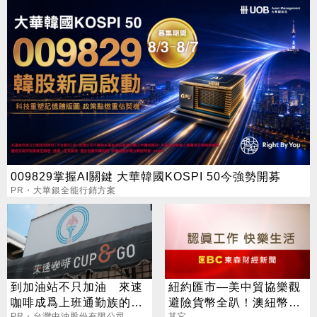
009829掌握AI關鍵 大華韓國KOSPI 50今強勢開募
PR・大華銀全能行銷方案
到加油站不只加油 來速
紐約匯市—美中貿協樂觀
咖啡成爲上班通勤族的新
避險貨幣全趴！澳紐幣樂
PR・台灣中油股份有限公司
其它