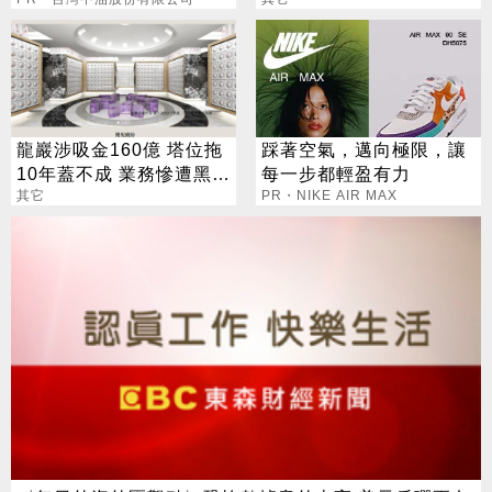
選擇
漲 英鎊彈逾2%
龍巖涉吸金160億 塔位拖
踩著空氣，邁向極限，讓
10年蓋不成 業務慘遭黑幫
每一步都輕盈有力
擄走「講道理」
其它
PR・NIKE AIR MAX