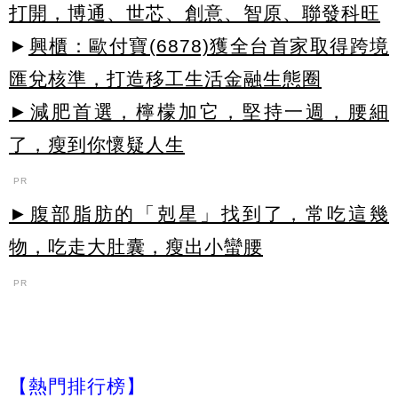
打開，博通、世芯、創意、智原、聯發科旺
►
興櫃：歐付寶(6878)獲全台首家取得跨境
匯兌核準，打造移工生活金融生態圈
►減肥首選，檸檬加它，堅持一週，腰細
了，瘦到你懷疑人生
PR
►腹部脂肪的「剋星」找到了，常吃這幾
物，吃走大肚囊，瘦出小蠻腰
PR
【熱門排行榜】