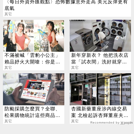
〈每日外資外匯觀點〉恐怖數據意外走高 美元反彈更有
底氣
其它
不滿被喊「雲豹小公主」
新年穿新衣？ 他把洗衣店
賴品妤火大開嗆：你是奴
當「試衣間」洗好就穿走
才命？
其它
在地人氣炸
其它
防颱採購怎麼買？全聯、
杏國新藥董座涉內線交易
松果購物統計這些商品最
案 北檢起訴杏輝董座夫妻
熱銷
其它
等4人
其它
Recommended by