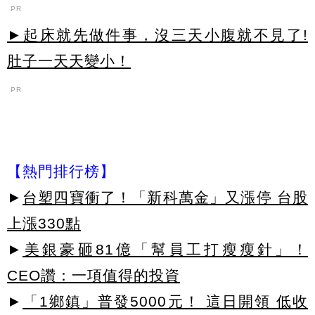
PR
►起床就先做件事，沒三天小腹就不見了!
肚子一天天變小！
PR
【熱門排行榜】
►
台塑四寶衝了！「新科萬金」又漲停 台股
上漲330點
►
美銀豪砸81億「幫員工打瘦瘦針」！
CEO讚：一項值得的投資
►
「1鄉鎮」普發5000元！ 這日開領 低收