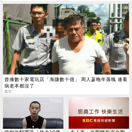
曾擁數十家電玩店「海賺數十億」 周人蔘晚年落魄 連看
病老本都沒了
其它
緬甸詐騙園區「放走19歲
未上市：光聖轉投資合聖