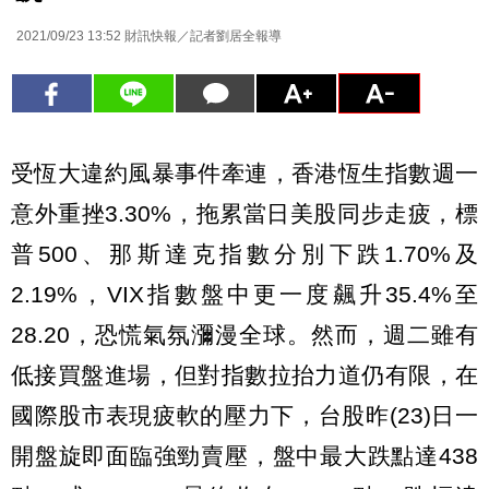
2021/09/23 13:52
財訊快報／記者劉居全報導
受恆大違約風暴事件牽連，香港恆生指數週一
意外重挫3.30%，拖累當日美股同步走疲，標
普500、那斯達克指數分別下跌1.70%及
2.19%，VIX指數盤中更一度飆升35.4%至
28.20，恐慌氣氛瀰漫全球。然而，週二雖有
低接買盤進場，但對指數拉抬力道仍有限，在
國際股市表現疲軟的壓力下，台股昨(23)日一
開盤旋即面臨強勁賣壓，盤中最大跌點達438