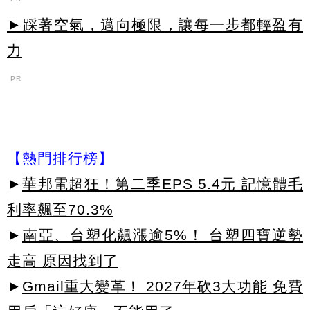
►踩著空氣，邁向極限，讓每一步都輕盈有
力
PR
【熱門排行榜】
►
華邦電超狂！第二季EPS 5.4元 記憶體毛
利率飆至70.3%
►
南亞、台塑化飆漲逾5%！ 台塑四寶逆勢
走高 原因找到了
►
Gmail重大變革！ 2027年砍3大功能 免費