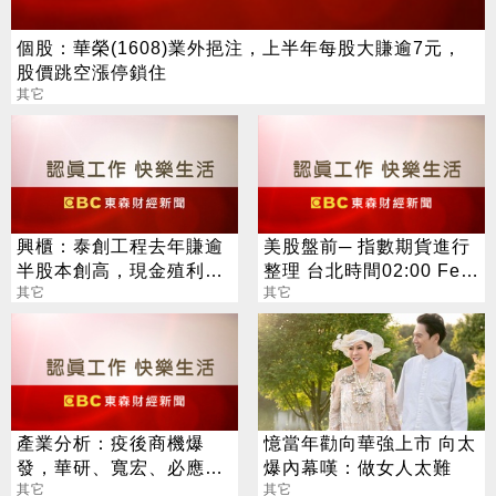
個股：華榮(1608)業外挹注，上半年每股大賺逾7元，
股價跳空漲停鎖住
其它
興櫃：泰創工程去年賺逾
美股盤前─ 指數期貨進行
半股本創高，現金殖利率
整理 台北時間02:00 Fed
逾5％，估今年業績再攀
其它
將公布利率決議
其它
高峰
產業分析：疫後商機爆
憶當年勸向華強上市 向太
發，華研、寬宏、必應及
爆內幕嘆：做女人太難
寬魚增添營運動能
其它
其它