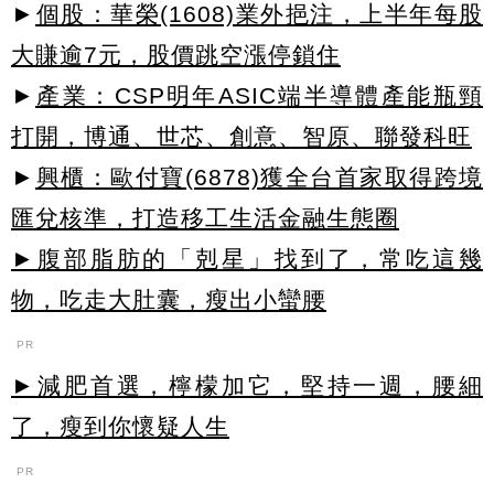
►
個股：華榮(1608)業外挹注，上半年每股
大賺逾7元，股價跳空漲停鎖住
►
產業：CSP明年ASIC端半導體產能瓶頸
打開，博通、世芯、創意、智原、聯發科旺
►
興櫃：歐付寶(6878)獲全台首家取得跨境
匯兌核準，打造移工生活金融生態圈
►腹部脂肪的「剋星」找到了，常吃這幾
物，吃走大肚囊，瘦出小蠻腰
PR
►減肥首選，檸檬加它，堅持一週，腰細
了，瘦到你懷疑人生
PR