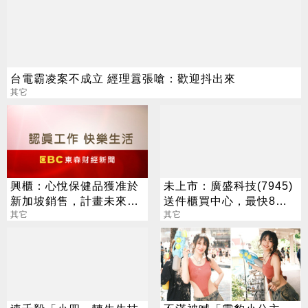
台電霸凌案不成立 經理囂張嗆：歡迎抖出來
其它
興櫃：心悅保健品獲准於
未上市：廣盛科技(7945)
新加坡銷售，計畫未來台
送件櫃買中心，最快8月
港澳、加拿大、德國送件
其它
中登錄興櫃
其它
申請