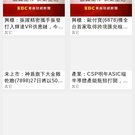
興櫃：振躍精密攜手振發
興櫃：歐付寶(6878)獲全
打入輝達VR供應鏈，今年
台首家取得跨境匯兌核
伺服器滑軌業務拚倍增
其它
準，打造移工生活金融生
其它
態圈
未上市：神盾旗下大金雞
產業：CSP明年ASIC端
乾瞻(7898)27日將以500
半導體產能瓶頸打開，博
元登錄興櫃
其它
通、世芯、創意、智原、
其它
聯發科旺