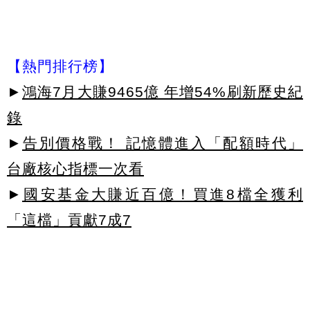
【熱門排行榜】
►
鴻海7月大賺9465億 年增54%刷新歷史紀
錄
►
告別價格戰！ 記憶體進入「配額時代」
台廠核心指標一次看
►
國安基金大賺近百億！買進8檔全獲利
「這檔」貢獻7成7