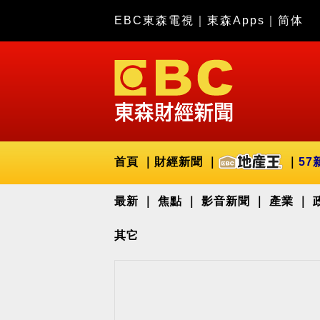
EBC東森電視
｜
東森Apps
｜
简体
首頁
財經新聞
57
最新
焦點
影音新聞
產業
其它