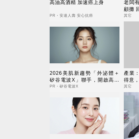
高油高酒精 加速癌上身
老闆
顧攤 
PR・安達人壽 安心抗癌
其它
2026美肌新趨勢「外泌體＋
產業
矽谷電波X」聯手，開啟高階
得意
養膚新世代
PR・矽谷電波X
其它