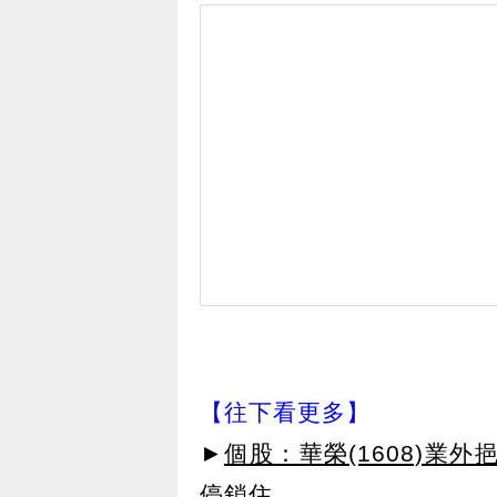
【往下看更多】
►
個股：華榮(1608)業
停鎖住