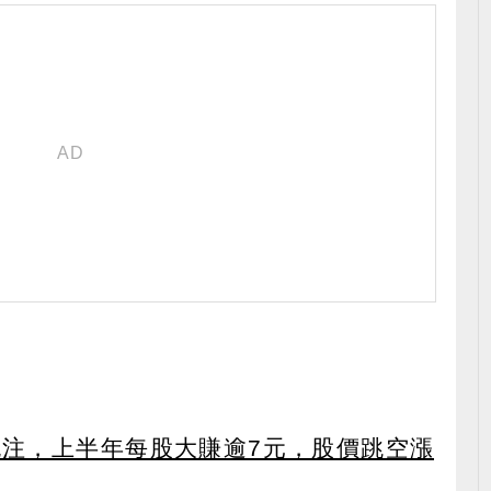
外挹注，上半年每股大賺逾7元，股價跳空漲