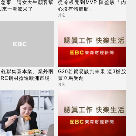
有急事！請女大生顧客幫
從冷板凳到MVP 陳盈駿「內
回來一看驚呆了
心沒有體脂肪」
其它
：義聯集團本業、業外兩
G20若貿易談判未果 這3檔股
，RC鋼材搶進歐洲市場
票立馬受創
其它