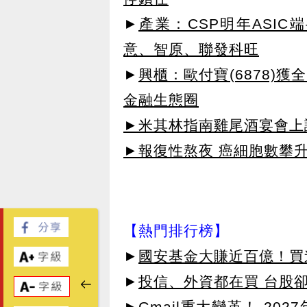
►
產業：CSP明年ASI
意、智原、聯發科旺
►
興櫃：歐付寶(6878)
金融生態圈
►米其林指南雞尾酒宴會上讓
►報復性熬夜 癌細胞數攀
【熱門排行榜】
►
國安基金大賺近百億！買進
►
投信、外資都在買 台股
►
Gmail重大變革！ 20