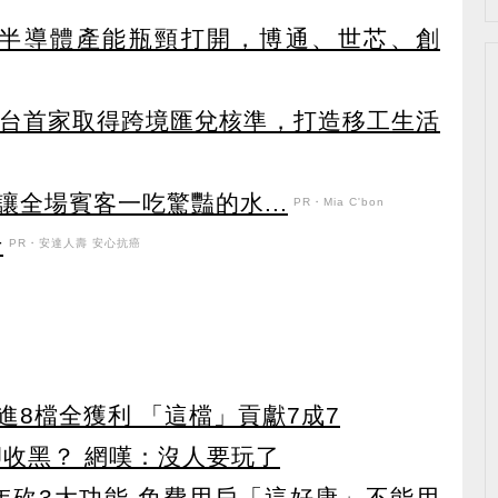
C端半導體產能瓶頸打開，博通、世芯、創
獲全台首家取得跨境匯兌核準，打造移工生活
全場賓客一吃驚豔的水...
PR・Mia C'bon
升
PR・安達人壽 安心抗癌
8檔全獲利 「這檔」貢獻7成7
卻收黑？ 網嘆：沒人要玩了
27年砍3大功能 免費用戶「這好康」不能用