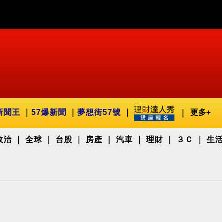
新聞王
57爆新聞
夢想街57號
更多+
政治
全球
台股
房產
汽車
理財
３Ｃ
生