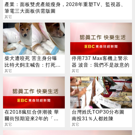
產業：面板雙虎產能瘦身，2028年重塑TV、監視器、
筆電三大面板供需版圖
其它
柴犬遭咬死 苦主身分曝
停用737 Max客機上警示
比特犬飼主喊告：打死我
器 波音：我們不是故意的
的狗
其它
其它
在2018瘋狂合併潮後 華
台灣姓氏TOP30分布圖
爾街預期迎來2年的「併
南投31％人都姓陳
購」空窗期
其它
其它