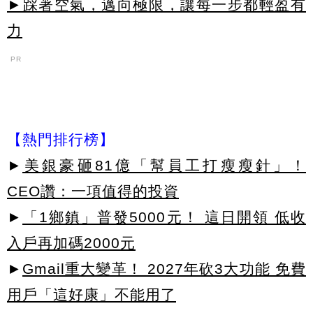
►踩著空氣，邁向極限，讓每一步都輕盈有
力
PR
【熱門排行榜】
►
美銀豪砸81億「幫員工打瘦瘦針」！
CEO讚：一項值得的投資
►
「1鄉鎮」普發5000元！ 這日開領 低收
入戶再加碼2000元
►
Gmail重大變革！ 2027年砍3大功能 免費
用戶「這好康」不能用了