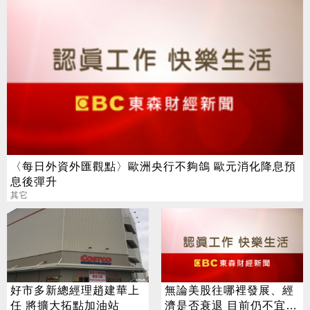
〈每日外資外匯觀點〉歐洲央行不夠鴿 歐元消化降息預
息後彈升
其它
好市多新總經理趙建華上
無論美股往哪裡發展、經
任 將擴大拓點加油站
濟是否衰退 目前仍不宜棄