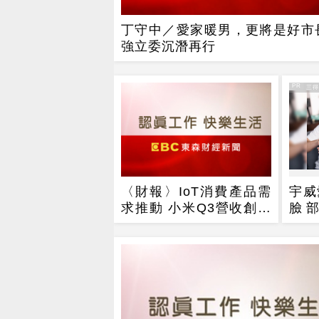
丁守中／愛家暖男，更將是好市
強立委沉潛再行
PR
PR・三
〈財報〉IoT消費產品需
宇威
求推動 小米Q3營收創新
臉
高 前三季淨利超2018全
$39
年