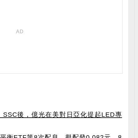
s、SSC後，億光在美對日亞化提起LED專
衡ETF第8次配息，擬配發0.082元，8