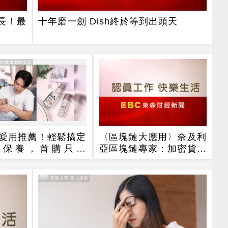
長！最
十年磨一劍 Dish終於等到出頭天
得利健康網路商店
愛用推薦！輕鬆搞定
〈區塊鏈大應用〉奈及利
部保養，首購只要
亞區塊鏈專家：加密貨幣
0
可以促進非洲經濟
PR
PR・安達人壽 安心護眼