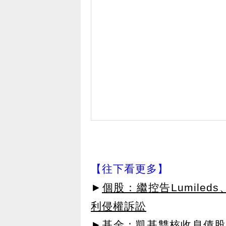
【往下看更多】
►
個股：繼控告Lumiled
利侵權訴訟
►
基金：凱基雙核收息債股平