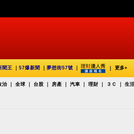
新聞王
57爆新聞
夢想街57號
更多+
政治
全球
台股
房產
汽車
理財
３Ｃ
生