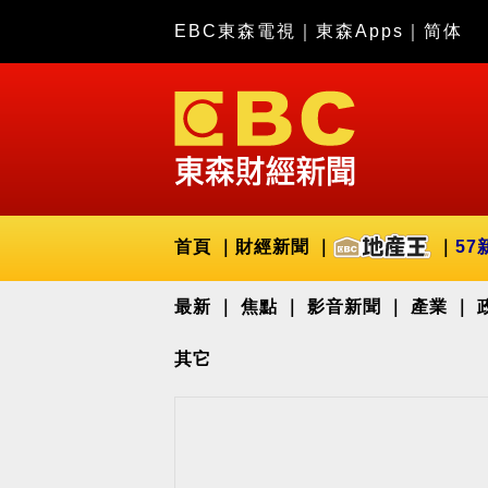
EBC東森電視
｜
東森Apps
｜
简体
首頁
財經新聞
57
最新
焦點
影音新聞
產業
其它