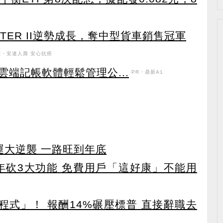
TER II逆勢成長，奪中型貨車銷售冠軍
R・安達人壽 安心抗癌
端記帳軟體輕鬆管理公...
PR・鼎新A1
運大逆襲 一路旺到年底
27年砍3大功能 免費用戶「這好康」不能用
寫程式」！ 報酬14%碾壓標普 直接辭職去