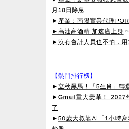
月18日除息
►
產業：南陽實業代理POR
►高油高酒精 加速癌上身
P
►沒有會計人員也不怕，用雲
【熱門排行榜】
►
立秋黑馬！「5生肖」轉
►
Gmail重大變革！ 20
了
►
50歲大叔靠AI「1小時
炒股