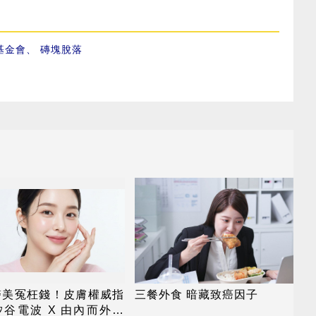
基金會
、
磚塊脫落
醫美冤枉錢！皮膚權威指
三餐外食 暗藏致癌因子
谷電波 X 由內而外養