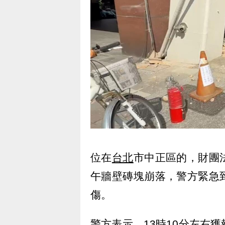
位在
台北
市中正區的，財團
午牆壁磚塊崩落，警方緊急
傷。
警方表示，13時10分左右獲