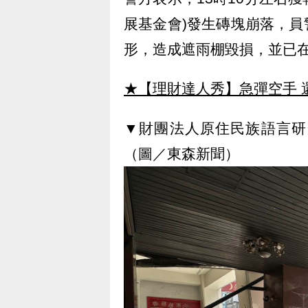
展基金會)發生磚塊崩落，
形，造成遮雨棚毀損，並已
★【理財達人秀】急彈空手 
▼財團法人原住民族語言研
（圖／東森新聞）