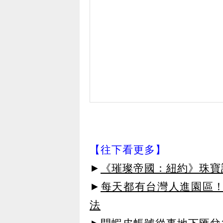
【往下看更多】
►
《璀璨帝國：紐約》珠寶
►
每天都有台灣人進園區！
法