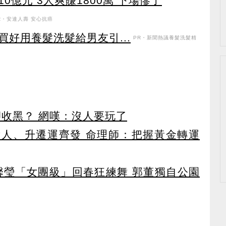
億元 3人爽賺1800萬 下場慘了
R・安達人壽 安心抗癌
好用養髮洗髮給男友引...
PR・新聞熱議養髮洗髮精
卻收黑？ 網嘆：沒人要玩了
貴人、升遷運齊發 命理師：把握黃金轉運
馨瑩「女團級」回春狂練舞 郭董獨自公園