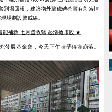
員警到場回報，建築物外牆磁磚確實有剝落情
在現場劃設警戒線。
還能補救 七月營收猛 起漲搶賺股
★
究發展基金會，今天下午牆壁磚塊崩落。