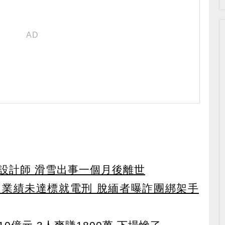
設計師 滑雪出事一個月後離世
業績未達標就電刑 脫緬者曝詐團綁架手