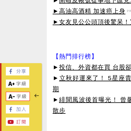
►
開蝦皮帳號從事地下匯兌10
►高油高酒精 加速癌上身
P
►女友見公公頭頂後驚呆！買
【熱門排行榜】
►
投信、外資都在買 台股
►
立秋好運來了！ 5星座
期
►
緋聞風波後首曝光！ 曾
散步