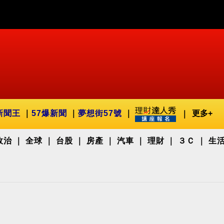
新聞王
57爆新聞
夢想街57號
更多+
政治
全球
台股
房產
汽車
理財
３Ｃ
生