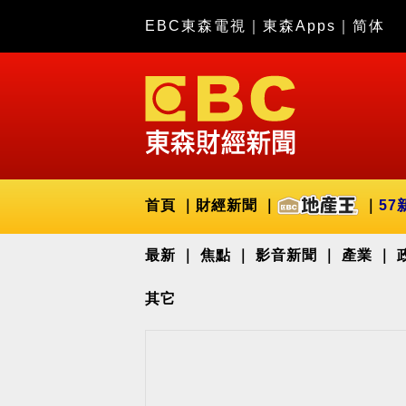
EBC東森電視
｜
東森Apps
｜
简体
首頁
財經新聞
57
最新
焦點
影音新聞
產業
其它