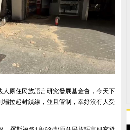
法人
原住民
族
語言研究
發展
基金會
，今天下
到場拉起封鎖線，並且管制，幸好沒有人受
報，羅斯福路1段63號(原住民族語言研究發