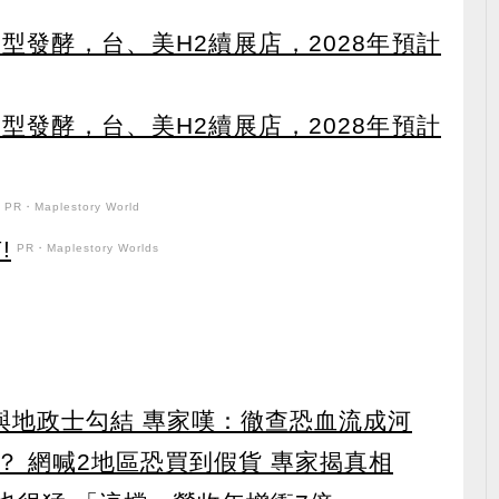
轉型發酵，台、美H2續展店，2028年預計
轉型發酵，台、美H2續展店，2028年預計
PR・Maplestory World
!
PR・Maplestory Worlds
涉與地政士勾結 專家嘆：徹查恐血流成河
？ 網喊2地區恐買到假貨 專家揭真相