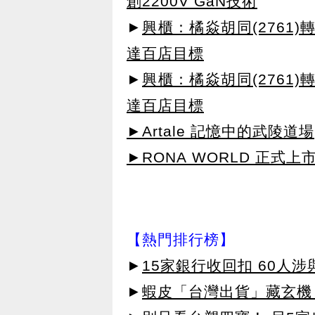
創2200V GaN技術
►
興櫃：橘焱胡同(2761)
達百店目標
►
興櫃：橘焱胡同(2761)
達百店目標
►Artale 記憶中的武陵道場
►RONA WORLD 正式上市
【熱門排行榜】
►
15家銀行收回扣 60人
►
蝦皮「台灣出貨」藏玄機