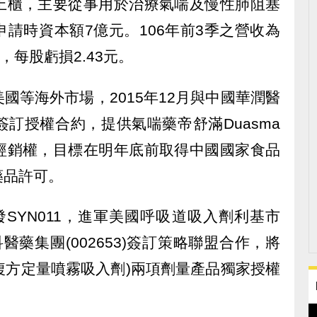
上櫃，主要從事用於治療氣喘及慢性肺阻塞
請時資本額7億元。106年前3季之營收為
元，每股虧損2.43元。
國等海外市場，2015年12月與中國華潤醫
訂授權合約，提供氣喘藥帝舒滿Duasma
經銷權，目標在明年底前取得中國國家食品
藥品許可。
SYN011，進軍美國呼吸道吸入劑利基市
藥集團(002653)簽訂策略聯盟合作，將
羅複方定量噴霧吸入劑)兩項劑量產品獨家授權