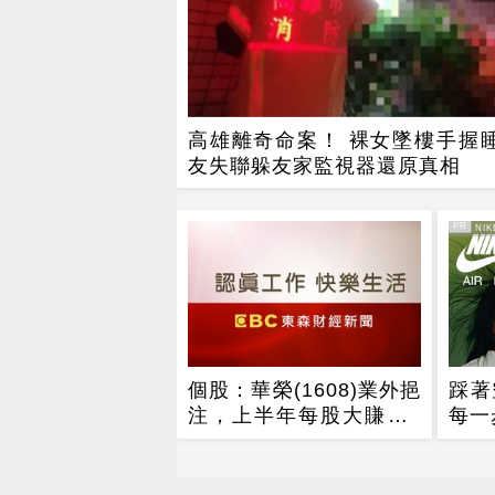
高雄離奇命案！ 裸女墜樓手握睡
友失聯躲友家監視器還原真相
PR
PR・NIK
個股：華榮(1608)業外挹
踩著
注，上半年每股大賺逾7
每一
元，股價跳空漲停鎖住