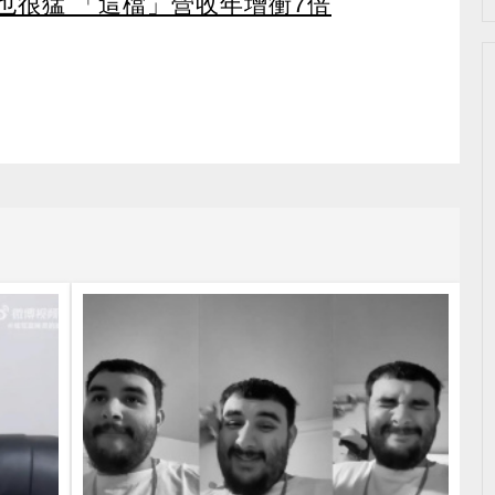
也很猛 「這檔」營收年增衝7倍