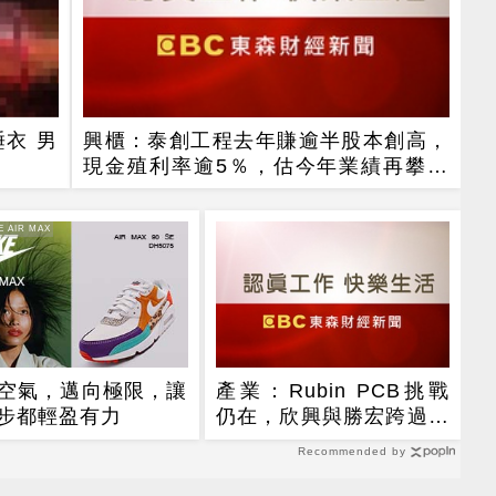
衣 男
興櫃：泰創工程去年賺逾半股本創高，
現金殖利率逾5％，估今年業績再攀高
峰
E AIR MAX
空氣，邁向極限，讓
產業：Rubin PCB挑戰
步都輕盈有力
仍在，欣興與勝宏跨過認
證且量產，臻鼎-KY與定
Recommended by
穎驗證中