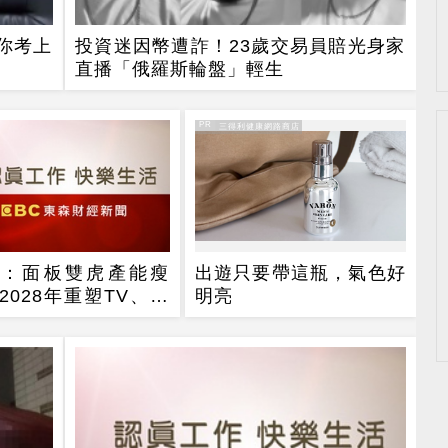
你考上
投資迷因幣遭詐！23歲交易員賠光身家
直播「俄羅斯輪盤」輕生
PR
PR・三得利健康網路商店
業：面板雙虎產能瘦
出遊只要帶這瓶，氣色好
2028年重塑TV、監
明亮
、筆電三大面板供需