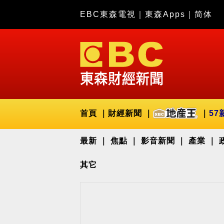
EBC東森電視
｜
東森Apps
｜
简体
首頁
財經新聞
57
最新
焦點
影音新聞
產業
其它