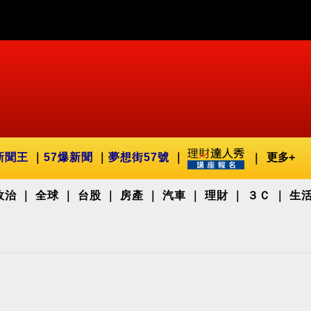
新聞王
57爆新聞
夢想街57號
更多+
政治
全球
台股
房產
汽車
理財
３Ｃ
生