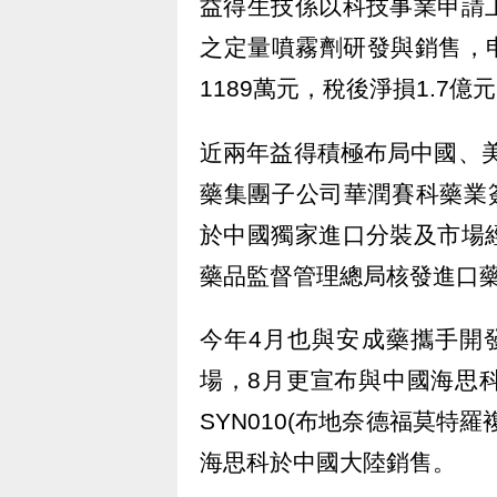
益得生技係以科技事業申請
之定量噴霧劑研發與銷售，申
1189萬元，稅後淨損1.7億
近兩年益得積極布局中國、美
藥集團子公司華潤賽科藥業簽
於中國獨家進口分裝及市場
藥品監督管理總局核發進口
今年4月也與安成藥攜手開發
場，8月更宣布與中國海思科醫
SYN010(布地奈德福莫特
海思科於中國大陸銷售。