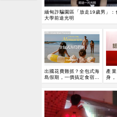
緬甸詐騙園區「放走19歲男」：
大學前途光明
PR
PR・Club Med Taiwan
出國花費難抓？全包式海
產
島假期，一價搞定食宿玩
身，
樂，省錢更省心！
視器
版圖