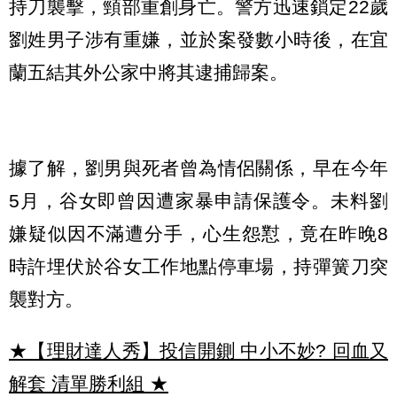
持刀襲擊，頸部重創身亡。警方迅速鎖定22歲
劉姓男子涉有重嫌，並於案發數小時後，在宜
蘭五結其外公家中將其逮捕歸案。
據了解，劉男與死者曾為情侶關係，早在今年
5月，谷女即曾因遭家暴申請保護令。未料劉
嫌疑似因不滿遭分手，心生怨懟，竟在昨晚8
時許埋伏於谷女工作地點停車場，持彈簧刀突
襲對方。
★【理財達人秀】投信開鍘 中小不妙? 回血又
解套 清單勝利組
★