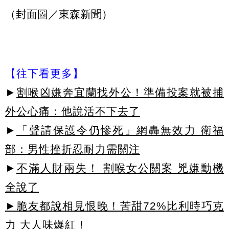
（封面圖／東森新聞）
【往下看更多】
►
割喉凶嫌奔宜蘭找外公！準備投案就被捕
外公心痛：他說活不下去了
►
「聲請保護令仍慘死」網轟無效力 衛福
部：男性挫折忍耐力需關注
►
不滿人財兩失！ 割喉女公關案 兇嫌動機
全說了
►脆友都說相見恨晚！苦甜72%比利時巧克
力 大人味爆紅！