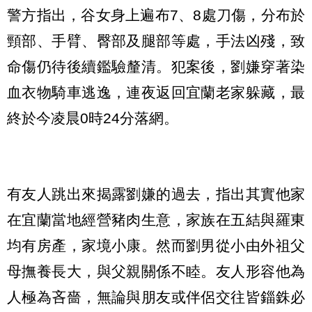
警方指出，谷女身上遍布7、8處刀傷，分布於
頸部、手臂、臀部及腿部等處，手法凶殘，致
命傷仍待後續鑑驗釐清。犯案後，劉嫌穿著染
血衣物騎車逃逸，連夜返回宜蘭老家躲藏，最
終於今凌晨0時24分落網。
有友人跳出來揭露劉嫌的過去，指出其實他家
在宜蘭當地經營豬肉生意，家族在五結與羅東
均有房產，家境小康。然而劉男從小由外祖父
母撫養長大，與父親關係不睦。友人形容他為
人極為吝嗇，無論與朋友或伴侶交往皆錙銖必