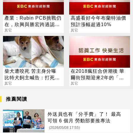
產業：Rubin PCB挑戰仍
高盛看好今年布蘭特油價
在，欣興與勝宏跨過認證
預計漲幅超過10%
且量產，臻鼎-KY與定穎
其它
其它
驗證中
柴犬遭咬死 苦主身分曝
在2018瘋狂合併潮後 華
比特犬飼主喊告：打死我
爾街預期迎來2年的「併
的狗
其它
購」空窗期
其它
推薦閱讀
外送員也有「分手費」了！ 最高
可領 6 個月 勞動部要推專法
(2026/05/08 17:55)