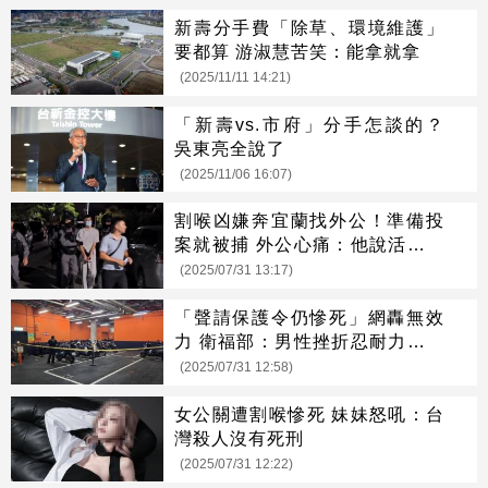
新壽分手費「除草、環境維護」
要都算 游淑慧苦笑：能拿就拿
(2025/11/11 14:21)
「新壽vs.市府」分手怎談的？
吳東亮全說了
(2025/11/06 16:07)
割喉凶嫌奔宜蘭找外公！準備投
案就被捕 外公心痛：他說活不下
去了
(2025/07/31 13:17)
「聲請保護令仍慘死」網轟無效
力 衛福部：男性挫折忍耐力需關
注
(2025/07/31 12:58)
女公關遭割喉慘死 妹妹怒吼：台
灣殺人沒有死刑
(2025/07/31 12:22)