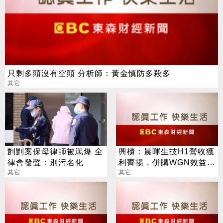
只剩多頭沒有空頭 分析師：黃金慎防多殺多
其它
剴剴案保母律師被罵爆 全
興櫃：晨暉生技H1營收獲
律會發聲：別污名化
利齊揚，併購WGN效益本
其它
季放大，全年營運拚逐季
其它
升溫