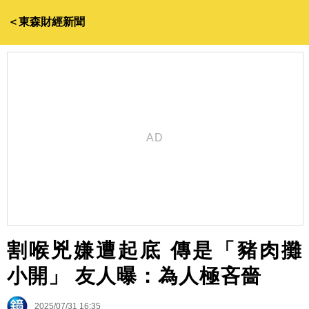
＜東森財經新聞
割喉兇嫌遭起底 傳是「豬肉攤
小開」 友人曝：為人極吝嗇
2025/07/31 16:35