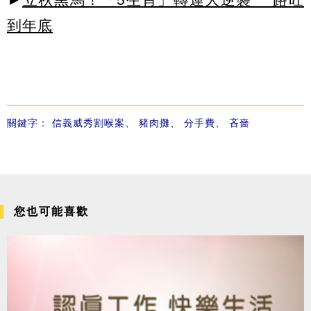
到年底
關鍵字：
信義威秀割喉案
、
豬肉攤
、
分手費
、
吝嗇
您也可能喜歡