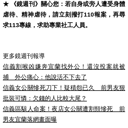
★ 《鏡週刊》關心您：若自身或旁人遭受身體
虐待、精神虐待，請立刻撥打110報案，再尋
求113專線，求助專業社工人員。
更多鏡週刊報導
信義割喉凶嫌奔宜蘭找外公！還沒投案就被
捕 外公痛心：他說活不下去了
信義女公關慘死刀下！疑積怨已久 前男友狠
批裝可憐：欠錢的人比較大尾？
信義區駭人命案！夜店女公關遭割頸慘死 前
男友宜蘭落網畫面曝