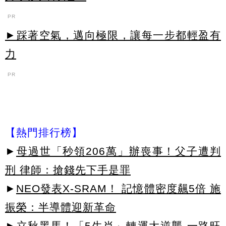
PR
►踩著空氣，邁向極限，讓每一步都輕盈有
力
PR
【熱門排行榜】
►
母過世「秒領206萬」辦喪事！父子遭判
刑 律師：搶錢先下手是罪
►
NEO發表X-SRAM！ 記憶體密度飆5倍 施
振榮：半導體迎新革命
►
立秋黑馬！「5生肖」轉運大逆襲 一路旺