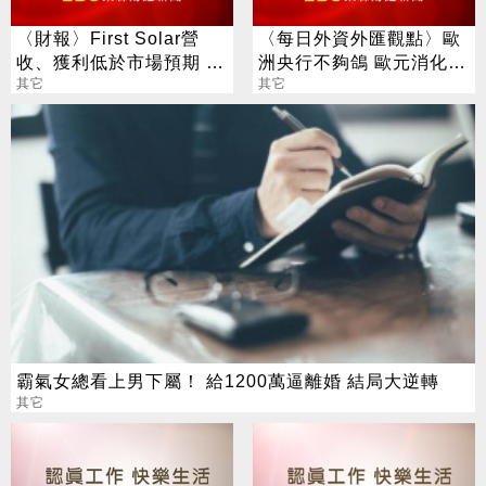
〈財報〉First Solar營
〈每日外資外匯觀點〉歐
收、獲利低於市場預期 盤
洲央行不夠鴿 歐元消化降
後股價跌1.6%
其它
息預息後彈升
其它
霸氣女總看上男下屬！ 給1200萬逼離婚 結局大逆轉
其它