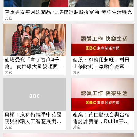
空軍男友每月送精品 仙塔律師貼臉摟富商 奢華生活曝光
其它
仙塔受寵「拿了富商4千
個股：AI應用超旺，村田
萬」 貴婦曝大量親暱照
上修財測，激勵台廠國巨
驚爆狗血內幕
其它
*、華新科等股價歡慶亮燈
其它
興櫃：康科特攜手中英醫
產業：黃仁勳抵台與台積
院與神瑞人工智慧展開策
電討論新品，Rubin平台
略合作，導入LDCT AI判
其它
啟動，半導體供應鏈明年
其它
讀系統
將續旺