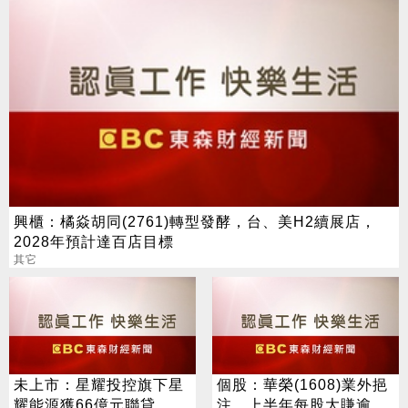
興櫃：橘焱胡同(2761)轉型發酵，台、美H2續展店，
2028年預計達百店目標
其它
未上市：星耀投控旗下星
個股：華榮(1608)業外挹
耀能源獲66億元聯貸，銀
注，上半年每股大賺逾7