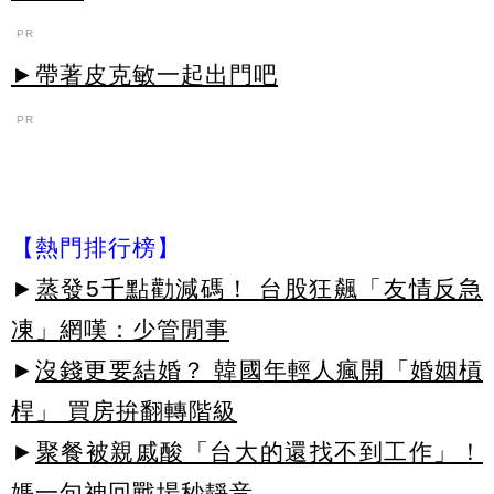
PR
►帶著皮克敏一起出門吧
PR
【熱門排行榜】
►
蒸發5千點勸減碼！ 台股狂飆「友情反急
凍」網嘆：少管閒事
►
沒錢更要結婚？ 韓國年輕人瘋開「婚姻槓
桿」 買房拚翻轉階級
►
聚餐被親戚酸「台大的還找不到工作」！
媽一句神回戰場秒靜音