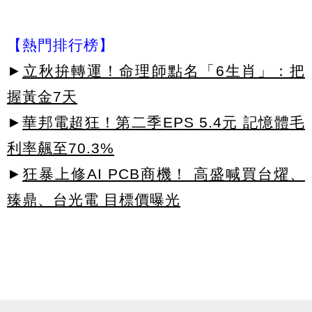
【熱門排行榜】
►
立秋拚轉運！命理師點名「6生肖」：把
握黃金7天
►
華邦電超狂！第二季EPS 5.4元 記憶體毛
利率飆至70.3%
►
狂暴上修AI PCB商機！ 高盛喊買台燿、
臻鼎、台光電 目標價曝光