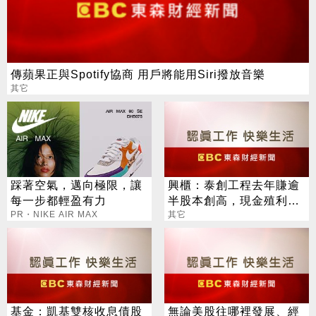
傳蘋果正與Spotify協商 用戶將能用Siri撥放音樂
其它
踩著空氣，邁向極限，讓
興櫃：泰創工程去年賺逾
每一步都輕盈有力
半股本創高，現金殖利率
PR・NIKE AIR MAX
逾5％，估今年業績再攀
其它
高峰
基金：凱基雙核收息債股
無論美股往哪裡發展、經