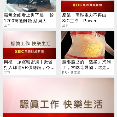
霸氣女總看上男下屬！ 給
產業：高壓電力不再由
1200萬逼離婚 結局大逆
SiC主導，Power
轉
其它
Integrations推出全球首
其它
創2200V GaN技術
興櫃：振躍精密攜手振發
腹部脂肪的「剋星」找到
打入輝達VR供應鏈，今年
了，常吃這幾物，吃走大
伺服器滑軌業務拚倍增
其它
肚囊，瘦出小蠻腰
PR・新素簡