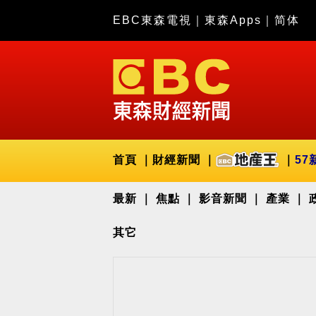
EBC東森電視
｜
東森Apps
｜
简体
首頁
財經新聞
57
最新
焦點
影音新聞
產業
其它