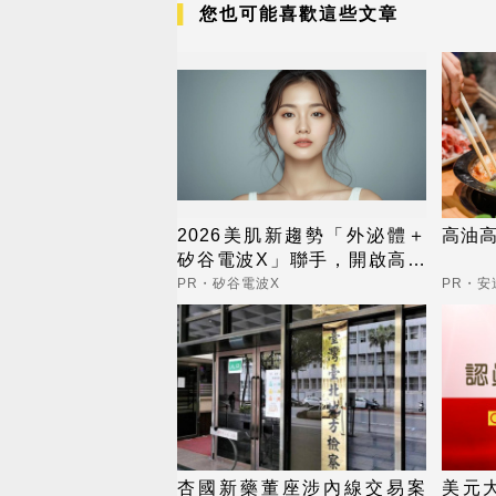
您也可能喜歡這些文章
2026美肌新趨勢「外泌體＋
高油高
矽谷電波X」聯手，開啟高階
養膚新世代
PR・矽谷電波X
PR・安
杏國新藥董座涉內線交易案
美元