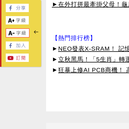
►在外打拼最牽掛父母！龜鹿U
【熱門排行榜】
►
NEO發表X-SRAM！
►
立秋黑馬！「5生肖」轉
►
狂暴上修AI PCB商機