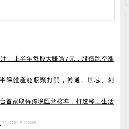
外挹注，上半年每股大賺逾7元，股價跳空漲
C端半導體產能瓶頸打開，博通、世芯、創
獲全台首家取得跨境匯兌核準，打造移工生活
升
PR・安達人壽 安心抗癌