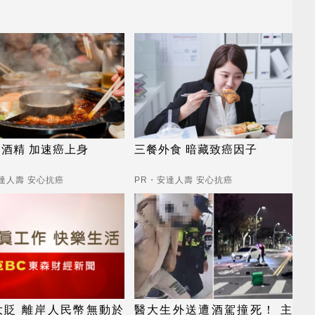
酒精 加速癌上身
三餐外食 暗藏致癌因子
達人壽 安心抗癌
PR・安達人壽 安心抗癌
大貶 離岸人民幣無動於
醫大生外送遭酒駕撞死！ 主