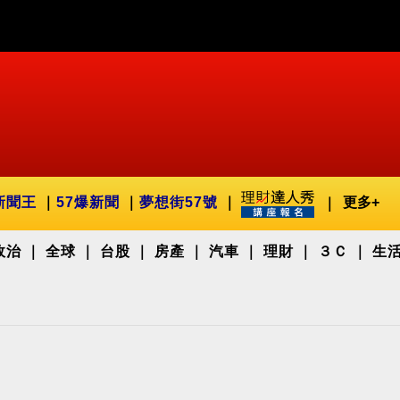
新聞王
57爆新聞
夢想街57號
更多+
政治
全球
台股
房產
汽車
理財
３Ｃ
生