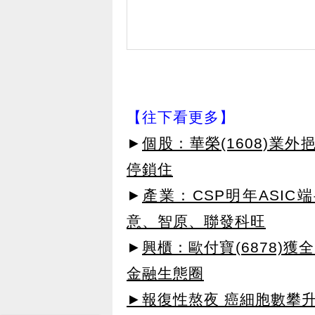
【往下看更多】
►
個股：華榮(1608)業
停鎖住
►
產業：CSP明年ASI
意、智原、聯發科旺
►
興櫃：歐付寶(6878)
金融生態圈
►報復性熬夜 癌細胞數攀