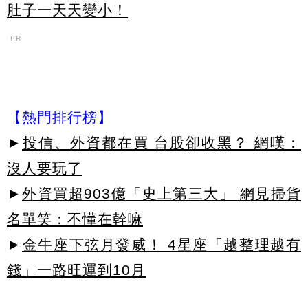
肚子一天天變小！
PR
【熱門排行榜】
►
投信、外資都在買 台股卻收黑？ 網嘆：
沒人要玩了
►
外資買超903億「史上第三大」 網見掃貨
名單笑：不懂在幹嘛
►
金牛座下弦月發威！ 4星座「越整理越有
錢」一路旺運到10月