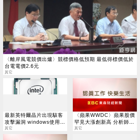
〈離岸風電競價出爐〉競標價格低預期 最低得標價低於
台電電價2.6元
其它
最新英特爾晶片出現駭客
〈蘋果WWDC〉蘋果股價
攻擊漏洞 windows使用者
罕見大漲創新高 分析師：
首先遭殃
其它
應是炒短線 WWDC後會
其它
賣光