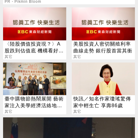
PR・Pikmin Bloom
〈陸股價值投資現？〉A
美股投資人密切關殖利率
股跌到估值底 機構看好優
曲線走勢 銀行股首當其衝
質股持有一年正報酬機率
其它
其它
上看75%
臺中購物節熱鬧展開 藝術
快訊／知名作家瓊瑤驚傳
家注入美學經濟活絡地方
家中輕生亡 享壽86歲
商機
其它
其它