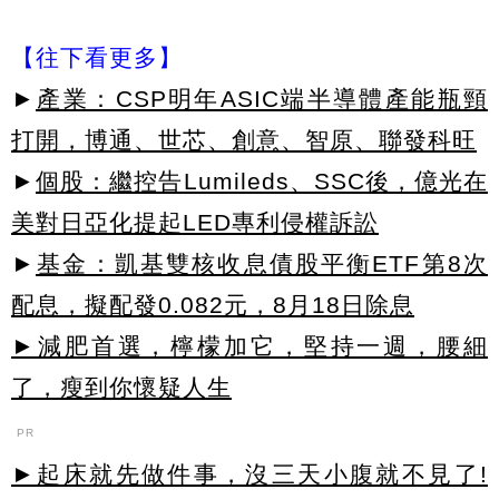
【往下看更多】
►
產業：CSP明年ASIC端半導體產能瓶頸
打開，博通、世芯、創意、智原、聯發科旺
►
個股：繼控告Lumileds、SSC後，億光在
美對日亞化提起LED專利侵權訴訟
►
基金：凱基雙核收息債股平衡ETF第8次
配息，擬配發0.082元，8月18日除息
►減肥首選，檸檬加它，堅持一週，腰細
了，瘦到你懷疑人生
PR
►起床就先做件事，沒三天小腹就不見了!