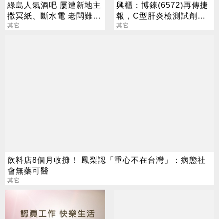
綠島人氣酒吧 屢遭新地主
興櫃：博錸(6572)再傳捷
撒冥紙、斷水電 老闆難
報，C型肝炎檢測試劑今
過：快撐不住
其它
將取證，營運添動能
其它
飲料店8個月收攤！ 鳳梨認「重心不在台灣」：病態社
會無藥可醫
其它