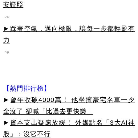
安證照
PR
►踩著空氣，邁向極限，讓每一步都輕盈有
力
PR
【熱門排行榜】
►
曾年收破4000萬！ 他坐擁豪宅名車一夕
全沒了 卻喊「比過去更快樂」
►
資本支出疑慮放緩！ 外媒點名「3大AI神
股」：沒它不行