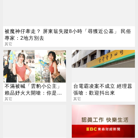
被魔神仔牽走？ 屏東翁失蹤8小時「尋獲近公墓」 民俗
專家：2地方別去
其它
不滿被喊「雲豹小公主」
台電霸凌案不成立 經理囂
賴品妤火大開嗆：你是奴
張嗆：歡迎抖出來
才命？
其它
其它