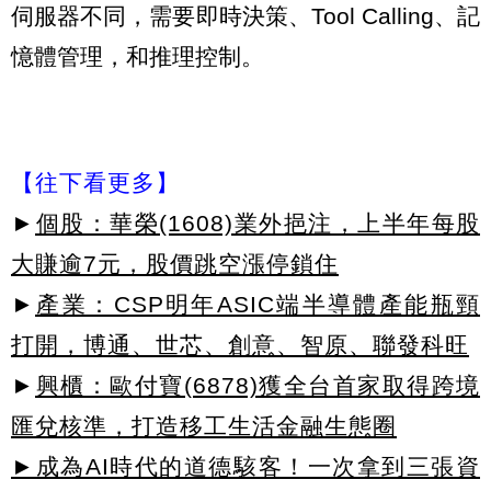
伺服器不同，需要即時決策、Tool Calling、記
憶體管理，和推理控制。
【往下看更多】
►
個股：華榮(1608)業外挹注，上半年每股
大賺逾7元，股價跳空漲停鎖住
►
產業：CSP明年ASIC端半導體產能瓶頸
打開，博通、世芯、創意、智原、聯發科旺
►
興櫃：歐付寶(6878)獲全台首家取得跨境
匯兌核準，打造移工生活金融生態圈
►成為AI時代的道德駭客！一次拿到三張資