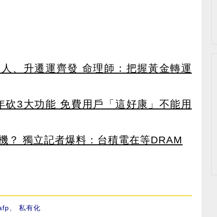
貴人、升遷運齊發 命理師：把握黃金轉運
27年砍3大功能 免費用戶「這好康」不能用
機？ 獨立記者爆料：台積電在等DRAM
afp
、
私有化