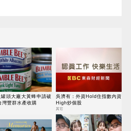
魚罐頭大廠大黃蜂申請破
吳濟有：外資Hold住指數內資
台灣豐群水產收購
High炒個股
其它