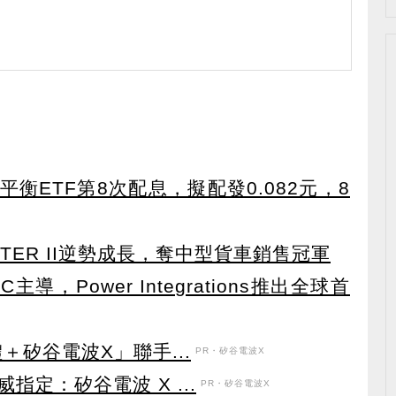
衡ETF第8次配息，擬配發0.082元，8
TER II逆勢成長，奪中型貨車銷售冠軍
導，Power Integrations推出全球首
＋矽谷電波X」聯手...
PR・矽谷電波X
定：矽谷電波 X ...
PR・矽谷電波X