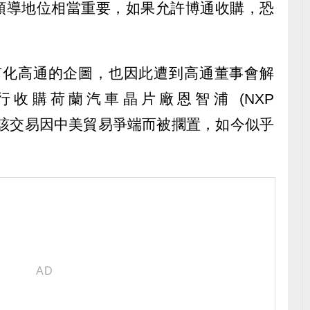
的領導地位相當重要，如果允許博通收購，恐
意私有化高通的企圖，也因此遭到高通董事會解
收購荷蘭汽車晶片廠恩智浦 (NXP
V)，先前該交易因中美貿易爭端而被擱置，如今似乎