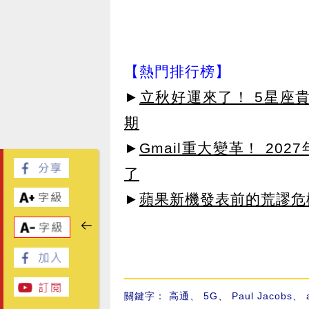
【熱門排行榜】
►
立秋好運來了！ 5星座
期
►
Gmail重大變革！ 20
了
►
蘋果新機發表前的荒謬危
關鍵字：
高通
、
5G
、
Paul Jacobs
、