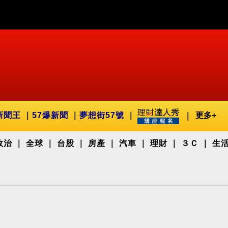
新聞王
57爆新聞
夢想街57號
更多+
政治
全球
台股
房產
汽車
理財
３Ｃ
生