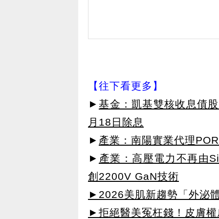
【往下看更多】
►
基金：凱基雙核收息債股平
月18日除息
►
產業：南陽實業代理POR
►
產業：高壓電力不再由SiC主
創2200V GaN技術
►2026美肌新趨勢「外泌體
►拒絕醫美冤枉錢！皮膚權威指