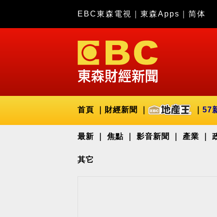
EBC東森電視
｜
東森Apps
｜
简体
首頁
財經新聞
57
最新
焦點
影音新聞
產業
其它