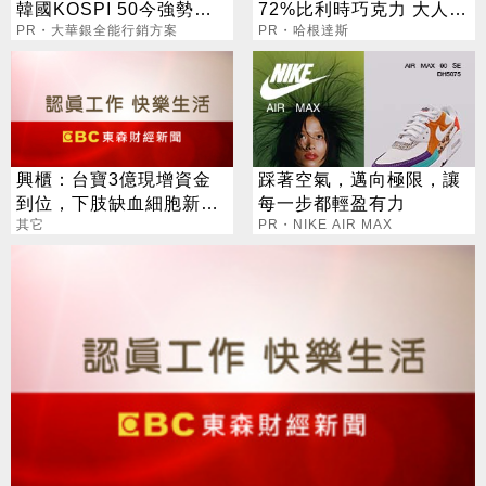
韓國KOSPI 50今強勢開
72%比利時巧克力 大人味
募
PR・大華銀全能行銷方案
爆紅！
PR・哈根達斯
興櫃：台寶3億現增資金
踩著空氣，邁向極限，讓
到位，下肢缺血細胞新藥
每一步都輕盈有力
目標H2向美提交一期臨床
其它
PR・NIKE AIR MAX
申請