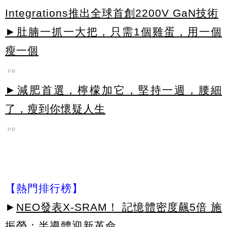
Integrations推出全球首創2200V GaN技術
►肚腩一抓一大把，只需1個雞蛋，用一個
瘦一個
PR
►減肥首選，檸檬加它，堅持一週，腰細
了，瘦到你懷疑人生
PR
【熱門排行榜】
►
NEO發表X-SRAM！ 記憶體密度飆5倍 施
振榮：半導體迎新革命