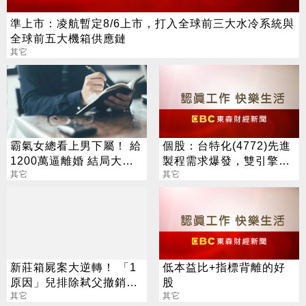
準上市：凌航暫定8/6上市，打入全球前三大水冷系統與
全球前五大機箱供應鏈
其它
霸氣女總看上男下屬！ 給
個股：台特化(4772)先進
1200萬逼離婚 結局大逆
製程需求爆發，雙引擎驅
轉
其它
動H2營運看俏
其它
新莊箱屍案大逆轉！ 「1
低本益比+指標背離的好
原因」兒排除弒父撤銷羈
股
押
其它
其它