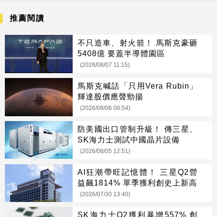
推薦閱讀
不只造車、射火箭！ 馬斯克豪砸
5408億 要蓋半導體園區
(2026/08/07 11:15)
馬斯克喊話「只用Vera Rubin」
輝達股價應聲勁揚
(2026/08/06 08:54)
防美國出口管制升級！ 傳三星、
SK海力士測試中國晶片設備
(2026/08/05 12:51)
AI狂潮帶旺記憶體！ 三星Q2營
益飆1814% 單季獲利創史上新高
(2026/07/30 13:40)
SK海力士Q2獲利暴增557% 創