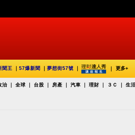
新聞王
57爆新聞
夢想街57號
更多+
政治
全球
台股
房產
汽車
理財
３Ｃ
生