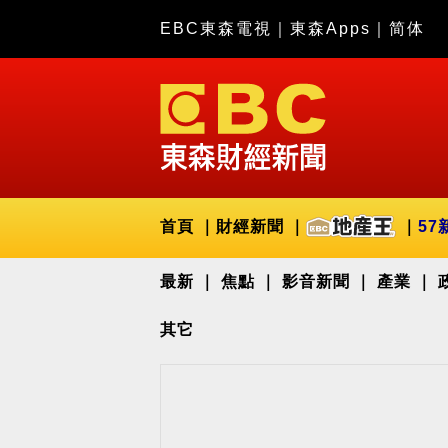
EBC東森電視
｜
東森Apps
｜
简体
首頁
財經新聞
57
最新
焦點
影音新聞
產業
其它