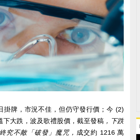
月 1 日掛牌，市況不佳，但仍守發行價；今 (2)
溫下大跌，波及歌禮股價，截至發稿
，下跌
 元，終究不敵「破發」魔咒，
成交約 1216 萬