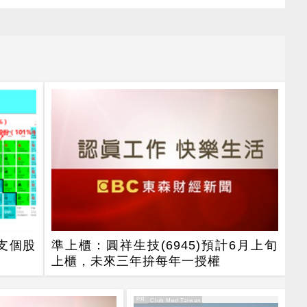
支個股
準上櫃：圓祥生技(6945)預計6月上旬
上櫃，未來三年拚每年一授權
PR
PR・Club Med Taiwan