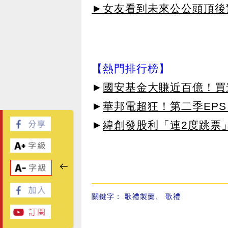
►女友看到未來公公頭頂後
【熱門排行榜】
►
國安基金大賺近百億！買進
►
華邦電超狂！第二季EPS 
►
緯創發股利「連2度跳票
關鍵字：
歌禮製藥
、
歌禮