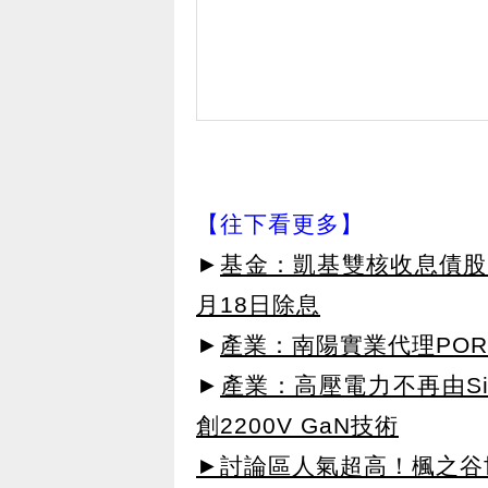
【往下看更多】
►
基金：凱基雙核收息債股平
月18日除息
►
產業：南陽實業代理POR
►
產業：高壓電力不再由SiC主
創2200V GaN技術
►討論區人氣超高！楓之谷