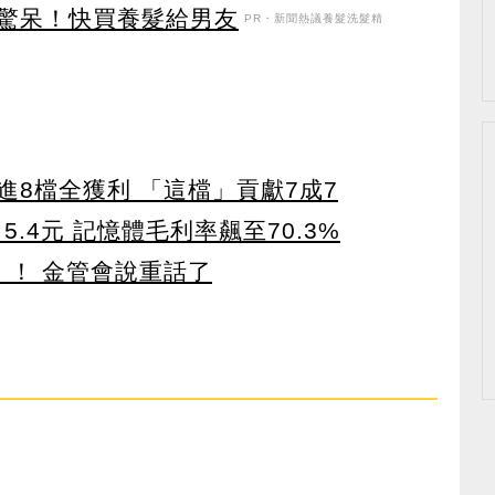
驚呆！快買養髮給男友
PR・新聞熱議養髮洗髮精
8檔全獲利 「這檔」貢獻7成7
5.4元 記憶體毛利率飆至70.3%
」！ 金管會說重話了