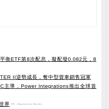
衡ETF第8次配息，擬配發0.082元，8
TER II逆勢成長，奪中型貨車銷售冠軍
導，Power Integrations推出全球首
世界
PR・Maplestory Worlds