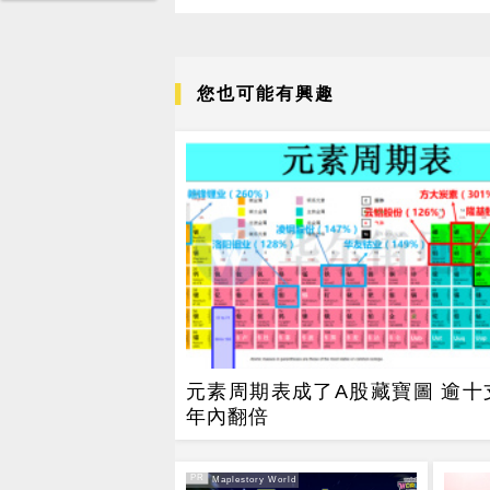
您也可能有興趣
元素周期表成了A股藏寶圖 逾十
年內翻倍
PR
PR・Maplestory World