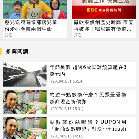
憨兒送餐關懷部落兒童 一
微軟股價創歷史新高 市值
份愛心翻轉兩個生命
再破兆！穩居最有價值美
其它
企
其它
推薦閱讀
年節長假 超過6成民眾預算壓在3
萬元內
(2019/01/31 15:14)
悠遊卡點數換什麼？民眾最愛換
超商現金折價券
(2017/12/15 15:31)
點數戰你站哪邊？UUPON用
「超商點數聯盟」對決小七icash
(2017/09/15 14:33)