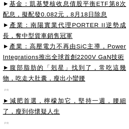
►
基金：凱基雙核收息債股平衡ETF第8次
配息，擬配發0.082元，8月18日除息
►
產業：南陽實業代理PORTER II逆勢成
長，奪中型貨車銷售冠軍
►
產業：高壓電力不再由SiC主導，Power
Integrations推出全球首創2200V GaN技術
►腹部脂肪的「剋星」找到了，常吃這幾
物，吃走大肚囊，瘦出小蠻腰
PR
►減肥首選，檸檬加它，堅持一週，腰細
了，瘦到你懷疑人生
PR