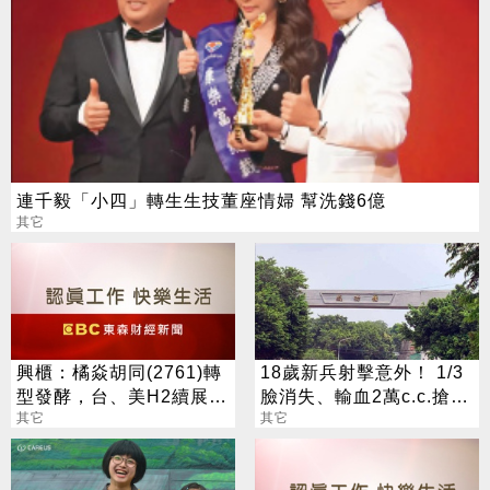
連千毅「小四」轉生生技董座情婦 幫洗錢6億
其它
興櫃：橘焱胡同(2761)轉
18歲新兵射擊意外！ 1/3
型發酵，台、美H2續展
臉消失、輸血2萬c.c.搶救
店，2028年預計達百店目
其它
現況曝
其它
標