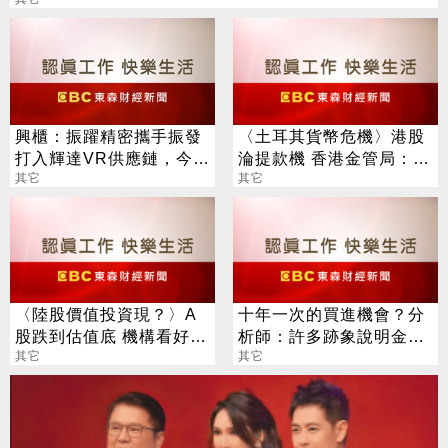
興櫃：振躍精密攜手振發
〈土耳其貨幣危機〉港股
打入輝達VR供應鏈，今年
淪提款機 香港金管局：別
伺服器滑軌業務拚倍增
其它
怕！港銀口袋很深
其它
〈陸股價值投資現？〉A
十年一次的買進機會？分
股跌到估值底 機構看好優
析師：許多跡象說明金價
質股持有一年正報酬機率
其它
接近觸底
其它
上看75%