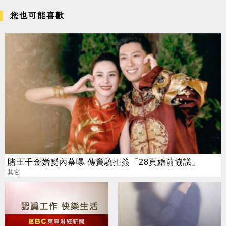
您也可能喜歡
賭王千金婚變內幕曝 傳竇驍拒簽「28頁婚前協議」
其它