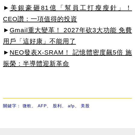
►
美銀豪砸81億「幫員工打瘦瘦針」！
CEO讚：一項值得的投資
►
Gmail重大變革！ 2027年砍3大功能 免費
用戶「這好康」不能用了
►
NEO發表X-SRAM！ 記憶體密度飆5倍 施
振榮：半導體迎新革命
關鍵字：
微軟
、
AFP
、
股利
、
afp
、
美股