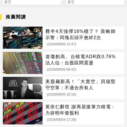
人
其它
的狗
其它
推薦閱讀
費半4天強彈16%穩了？ 策略師
示警：同塊石頭不會絆2次
(2026/08/06 12:47)
道瓊創高、台積電ADR跌0.76%
法人估：台股區間震盪
(2026/08/06 08:42)
美股飆新高！「大賣空」貝瑞堅
守空單：不適合所有人
(2026/08/05 16:16)
黃崇仁辭世 謝再居接掌力積電：
力拚明年發股利
(2026/08/04 17:28)