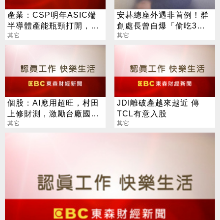
產業：CSP明年ASIC端
安碁總座外遇非首例！群
半導體產能瓶頸打開，博
創處長曾自爆「偷吃3女
通、世芯、創意、智原、
其它
業務」：誠實面對自己犯
其它
聯發科旺
的錯
個股：AI應用超旺，村田
JDI離破產越來越近 傳
上修財測，激勵台廠國巨
TCL有意入股
*、華新科等股價歡慶亮燈
其它
其它