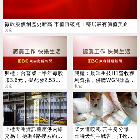
微軟股價創歷史新高 市值再破兆！穩居最有價值美企
其它
興櫃：台普威上半年每股
興櫃：晨暉生技H1營收獲
賺3.6元，擬配發2.53元
利齊揚，併購WGN效益本
股息及買回庫藏股60萬股
其它
季放大，全年營運拚逐季
其它
升溫
上櫃天剛資訊董座涉內線
柴犬遭咬死 苦主身分曝
交易！ 檢調4路搜索約談5
比特犬飼主喊告：打死我