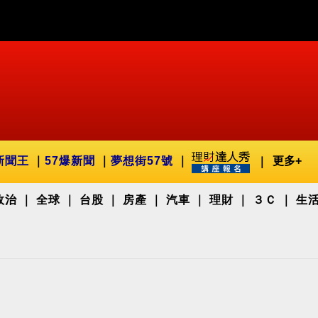
新聞王
57爆新聞
夢想街57號
更多+
政治
全球
台股
房產
汽車
理財
３Ｃ
生