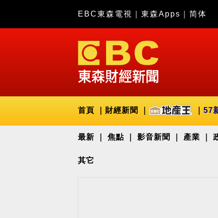
EBC東森電視
｜
東森Apps
｜
简体
首頁
財經新聞
57
最新
焦點
影音新聞
產業
其它