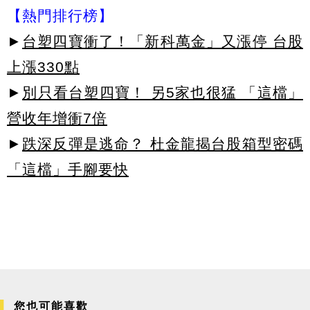
【熱門排行榜】
►
台塑四寶衝了！「新科萬金」又漲停 台股
上漲330點
►
別只看台塑四寶！ 另5家也很猛 「這檔」
營收年增衝7倍
►
跌深反彈是逃命？ 杜金龍揭台股箱型密碼
「這檔」手腳要快
您也可能喜歡