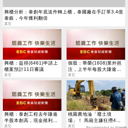
興櫃分析：泰創年底送件轉上櫃，泰國廠在手訂單3.4億
泰銖，今年獲利翻倍
其它
興櫃：益得(6461)申請上
個股：華榮(1608)業外挹
櫃案預計11日審議
注，上半年每股大賺逾7
其它
元，股價跳空漲停鎖住
其它
興櫃：泰創工程去年賺逾
桃園農地淪「廢土墳
半股本創高，現金殖利率
場」！ 馬籍主嫌狂撈4億
逾5％，估今年業績再攀
其它
年邁地主成代罪羔羊
其它
Recommended by