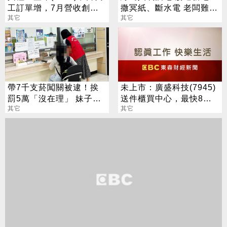
工訂單增，7月營收創新
撒冥紙、斷水電 老闆難
高
其它
過：快撐不住
其它
帶7千支菸闖關被逮！挨
未上市：廣盛科技(7945)
罰5萬「沒在理」 妹子股
送件櫃買中心，最快8月
票被扣押急了
其它
中登錄興櫃
其它