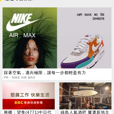
踩著空氣，邁向極限，讓每一步都輕盈有力
PR・NIKE AIR MAX
興櫃：望隼(4771)中日代
綠島人氣酒吧 屢遭新地主