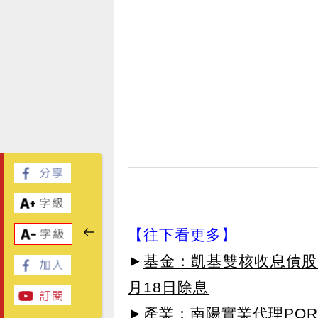
【往下看更多】
►
基金：凱基雙核收息債股平
月18日除息
►
產業：南陽實業代理POR