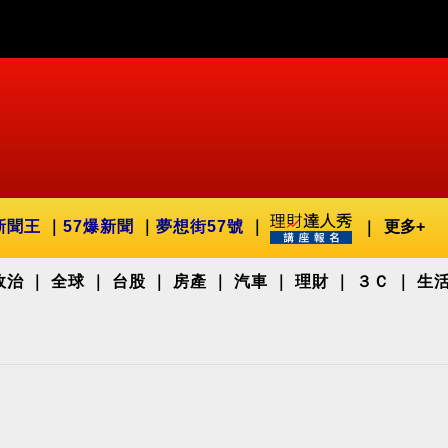
新聞王
57爆新聞
夢想街57號
更多+
政治
全球
台股
房產
汽車
理財
３Ｃ
生