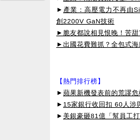
►
產業：高壓電力不再由SiC主
創2200V GaN技術
►脆友都說相見恨晚！苦甜72
►出國花費難抓？全包式海島
【熱門排行榜】
►
蘋果新機發表前的荒謬危
►
15家銀行收回扣 60人
►
美銀豪砸81億「幫員工打