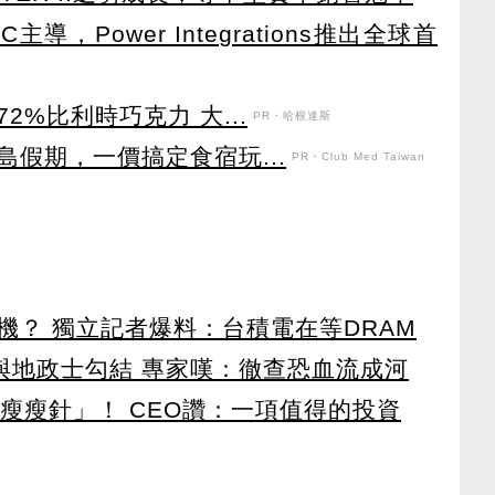
導，Power Integrations推出全球首
%比利時巧克力 大...
PR・哈根達斯
假期，一價搞定食宿玩...
PR・Club Med Taiwan
機？ 獨立記者爆料：台積電在等DRAM
涉與地政士勾結 專家嘆：徹查恐血流成河
瘦瘦針」！ CEO讚：一項值得的投資