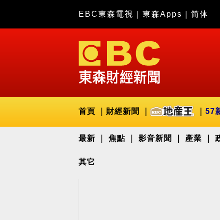
EBC東森電視
｜
東森Apps
｜
简体
首頁
財經新聞
57
最新
焦點
影音新聞
產業
其它