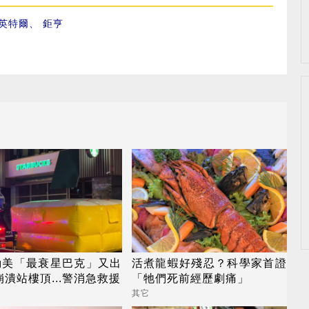
英特爾
、
鉅亨
勤美「最衰星巴克」又出
活煮龍蝦好殘忍？科學家首證
崩潰站樓頂...警消急救援
「牠們死前經歷劇痛」
其它