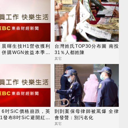
：晨暉生技H1營收獲利
台灣姓氏TOP30分布圖 南投
，併購WGN效益本季放
31％人都姓陳
全年營運拚逐季升溫
其它
6吋SiC價格崩跌，英
剴剴案保母律師被罵爆 全律
1發布8吋SiC避開紅海
會發聲：別污名化
其它