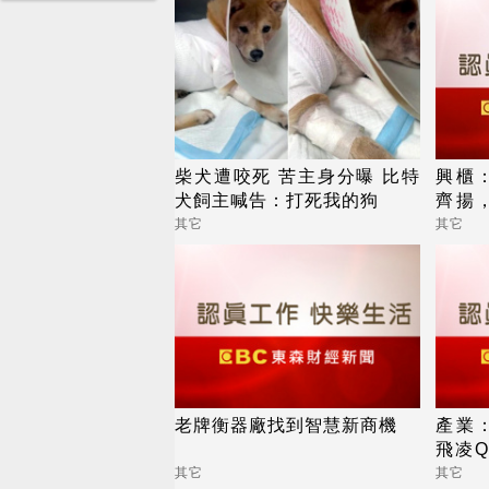
柴犬遭咬死 苦主身分曝 比特
興櫃
犬飼主喊告：打死我的狗
齊揚
大，
其它
其它
老牌衡器廠找到智慧新商機
產業：
飛凌Q
殺戮
其它
其它