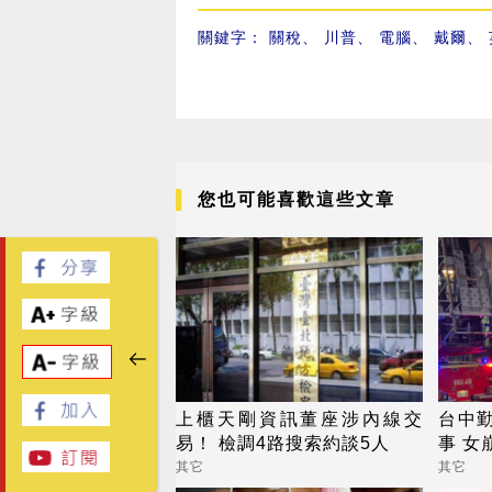
關鍵字：
關稅
、
川普
、
電腦
、
戴爾
、
您也可能喜歡這些文章
上櫃天剛資訊董座涉內線交
台中
易！ 檢調4路搜索約談5人
事 女
其它
其它