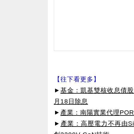
【往下看更多】
►
基金：凱基雙核收息債股平
月18日除息
►
產業：南陽實業代理POR
►
產業：高壓電力不再由SiC主