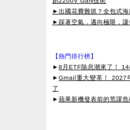
創2200V GaN技術
►出國花費難抓？全包式海島
►踩著空氣，邁向極限，讓
【熱門排行榜】
►
8月ETF除息潮來了！ 1
►
Gmail重大變革！ 20
了
►
蘋果新機發表前的荒謬危