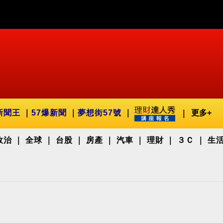
新聞王
57爆新聞
夢想街57號
更多+
政治
全球
台股
房產
汽車
理財
３Ｃ
生