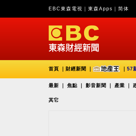
EBC東森電視
｜
東森Apps
｜
简体
首頁
財經新聞
57
最新
焦點
影音新聞
產業
其它