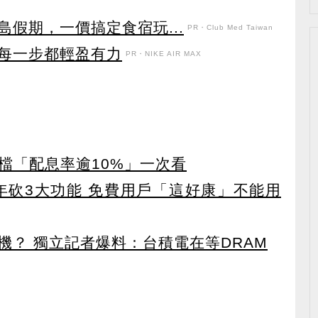
假期，一價搞定食宿玩...
PR・Club Med Taiwan
每一步都輕盈有力
PR・NIKE AIR MAX
4檔「配息率逾10%」一次看
27年砍3大功能 免費用戶「這好康」不能用
機？ 獨立記者爆料：台積電在等DRAM