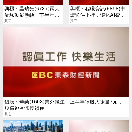
興櫃：晶瑞光(6787)兩大
興櫃：程曦資訊(6898)申
業務動能熱轉，下半年營
請送件上櫃，深化AI智能
運看增
其它
客服與數位轉型服務布局
其它
個股：華榮(1608)業外挹注，上半年每股大賺逾7元，
股價跳空漲停鎖住
其它