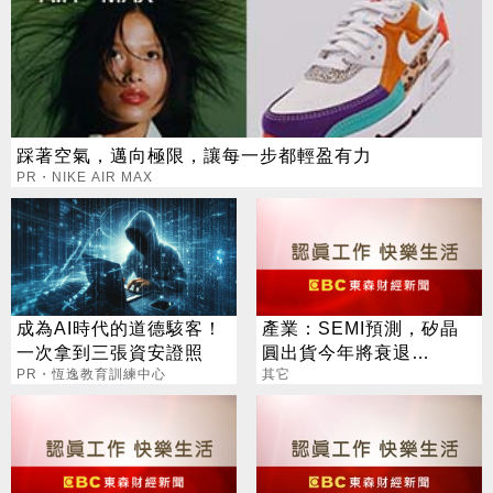
踩著空氣，邁向極限，讓每一步都輕盈有力
PR・NIKE AIR MAX
成為AI時代的道德駭客！
產業：SEMI預測，矽晶
一次拿到三張資安證照
圓出貨今年將衰退
PR・恆逸教育訓練中心
14.1%，明年起回春，後
其它
年再度創新高