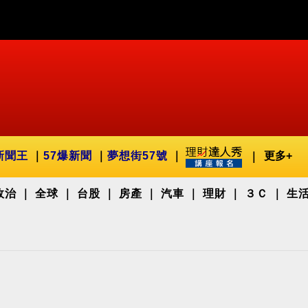
新聞王
57爆新聞
夢想街57號
更多+
政治
全球
台股
房產
汽車
理財
３Ｃ
生