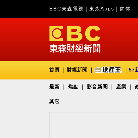
EBC東森電視
｜
東森Apps
｜
简体
首頁
財經新聞
57
最新
焦點
影音新聞
產業
其它