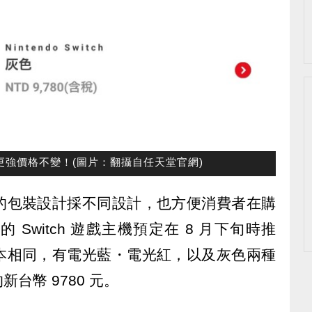
電力更強價格不變！(圖片：翻攝自任天堂官網)
的包裝設計採不同設計，也方便消費者在購
Switch 遊戲主機預定在 8 月下旬時推
本相同，有電光藍・電光紅，以及灰色兩種
台幣 9780 元。