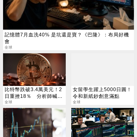
記憶體7月血洗40% 是坑還是寶？《巴隆》：布局好機
會
全球
比特幣跌破3.4萬美元！2
女留學生躍上5000日圓！
日重挫18％ 分析師喊別
令和新紙鈔創意滿點
怕：還會再漲300％
全球
全球