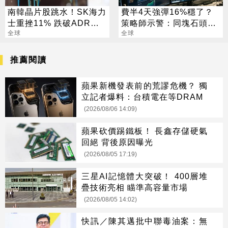
南韓晶片股跳水！SK海力
費半4天強彈16%穩了？
士重挫11% 跌破ADR發
策略師示警：同塊石頭不
行價
全球
會絆2次
全球
推薦閱讀
蘋果新機發表前的荒謬危機？ 獨
立記者爆料：台積電在等DRAM
(2026/08/06 14:09)
蘋果砍價踢鐵板！ 長鑫存儲硬氣
回絕 背後原因曝光
(2026/08/05 17:19)
三星AI記憶體大突破！ 400層堆
疊技術亮相 瞄準高容量市場
(2026/08/05 14:02)
快訊／陳其邁批中聯毒油案：無