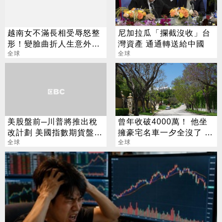
越南女不滿長相受辱怒整
尼加拉瓜「攔截沒收」台
形！變臉曲折人生意外成
灣資產 通通轉送給中國
網紅
全球
全球
美股盤前─川普將推出稅
曾年收破4000萬！ 他坐
改計劃 美國指數期貨盤前
擁豪宅名車一夕全沒了 卻
小幅上揚
全球
喊「比過去更快樂」
全球