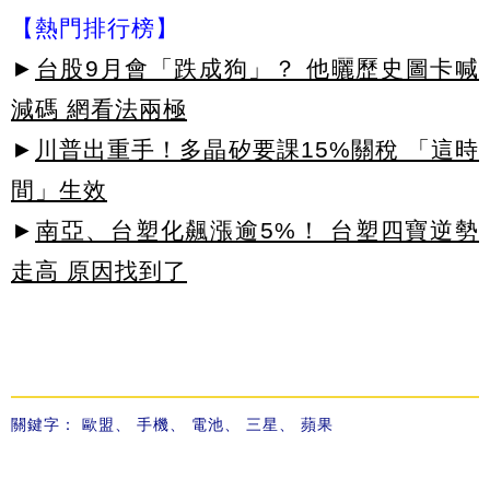
【熱門排行榜】
►
台股9月會「跌成狗」？ 他曬歷史圖卡喊
減碼 網看法兩極
►
川普出重手！多晶矽要課15%關稅 「這時
間」生效
►
南亞、台塑化飆漲逾5%！ 台塑四寶逆勢
走高 原因找到了
關鍵字：
歐盟
、
手機
、
電池
、
三星
、
蘋果