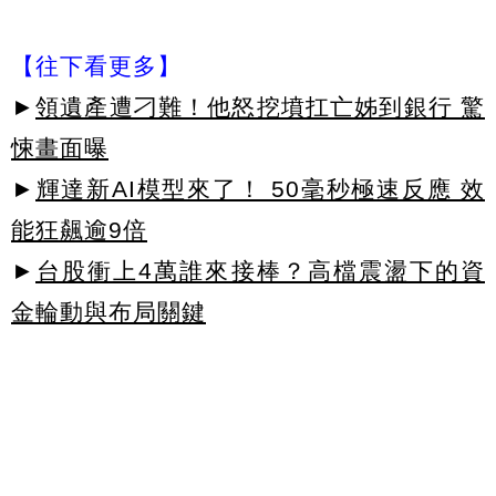
【往下看更多】
►
領遺產遭刁難！他怒挖墳扛亡姊到銀行 驚
悚畫面曝
►
輝達新AI模型來了！ 50毫秒極速反應 效
能狂飆逾9倍
►
台股衝上4萬誰來接棒？高檔震盪下的資
金輪動與布局關鍵