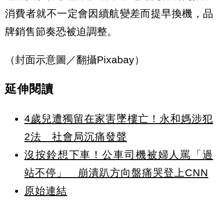
消費者就不一定會因續航變差而提早換機，品
牌銷售節奏恐被迫調整。
（封面示意圖／翻攝Pixabay）
延伸閱讀
4歲兒遭獨留在家害墜樓亡！永和媽涉犯
2法 社會局沉痛發聲
沒按鈴想下車！公車司機被婦人罵「過
站不停」 崩潰趴方向盤痛哭登上CNN
原始連結