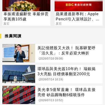
辜振甫遺孀辭世 辜嚴倬雲
蘋果通過新專利：Apple
享嵩壽105歲
Pencil引入滾球設計、
其它
iPad出現新擴充基座
其它
推薦閱讀
美記憶體股又大跌！ 阮慕驊驚呼
「活久見」：反常必迎大轉折
(2026/07/16 09:08)
環球晶與美光簽10年約！ 瑞銀揭
3大亮點 目標價暴翻至2000元
(2026/07/14 16:19)
美光拿5億幫蓋廠！ 環球晶直接
亮燈 矽晶圓嗨翻6檔噴漲停
(2026/07/13 10:52)