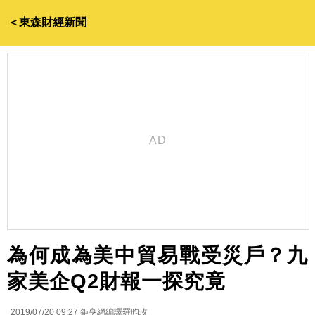
＜東森財經新聞
為何成為美中貿易戰受災戶？九
家美企Q2財報一探究竟
2019/07/20 09:27
鉅亨網編譯羅昀玫