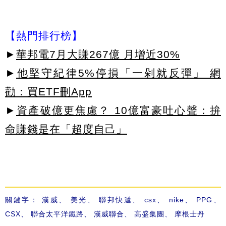
【熱門排行榜】
►
華邦電7月大賺267億 月增近30%
►
他堅守紀律5%停損「一剁就反彈」 網
勸：買ETF刪App
►
資產破億更焦慮？ 10億富豪吐心聲：拚
命賺錢是在「超度自己」
關鍵字：
漢威
、
美光
、
聯邦快遞
、
csx
、
nike
、
PPG
、
CSX
、
聯合太平洋鐵路
、
漢威聯合
、
高盛集團
、
摩根士丹