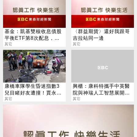
基金：凱基雙核收息債股
〈群益期貨〉還好我跟哥
平衡ETF第8次配息，擬
吉拉站同一邊
配發0.082元，8月18日除
其它
其它
息
康橋車隊學生昏迷指數3
興櫃：康科特攜手中英醫
兒目睹好友遭撞！賈永
院與神瑞人工智慧展開策
婕：好心痛
其它
略合作，導入LDCT AI判
其它
讀系統