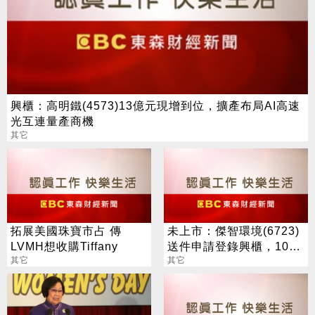
興櫃：高明鐵(4573)13億元現增到位，擴產布局AI高速
光互連量產商機
其它
拓展美國珠寶市占 傳
未上市：傑智環境(6723)
LVMH想收購Tiffany
送件申請登錄興櫃，106
其它
年每股盈餘2元
其它