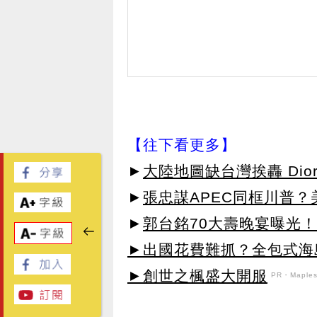
【往下看更多】
►
大陸地圖缺台灣挨轟 Di
►
張忠謀APEC同框川普
►
郭台銘70大壽晚宴曝光
►出國花費難抓？全包式海島
►創世之楓盛大開服
PR・Maplest