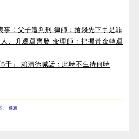
辦喪事！父子遭判刑 律師：搶錢先下手是罪
貴人、升遷運齊發 命理師：把握黃金轉運
領5千」 賴清德喊話：此時不生待何時
壓
、
國旗