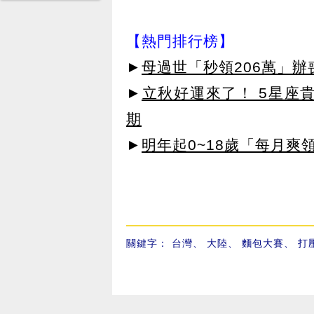
【熱門排行榜】
►
母過世「秒領206萬」
►
立秋好運來了！ 5星座
期
►
明年起0~18歲「每月爽
關鍵字：
台灣
、
大陸
、
麵包大賽
、
打