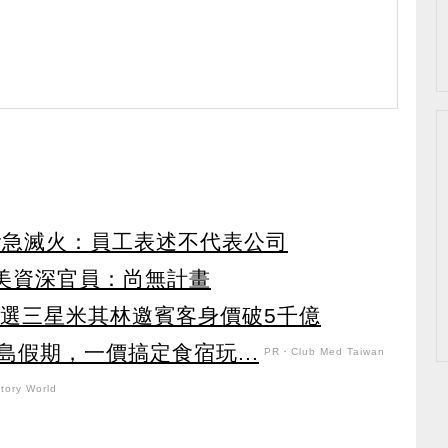
or急滅火：員工表述不代表公司
？美資深官員：尚無計畫
！選三星米其林邀賓客身價破5千億
假期，一價搞定食宿玩...
PR・Club Med Taiwan
ory World