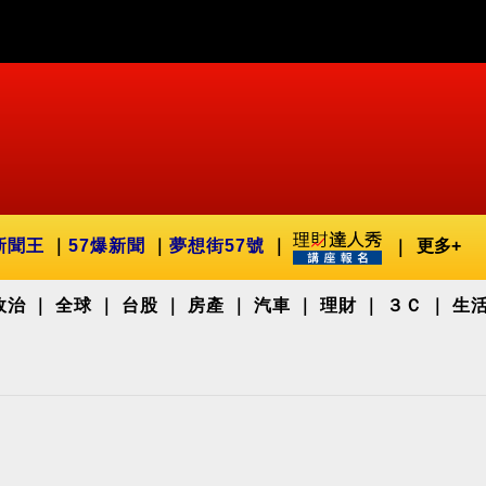
新聞王
57爆新聞
夢想街57號
更多+
政治
全球
台股
房產
汽車
理財
３Ｃ
生