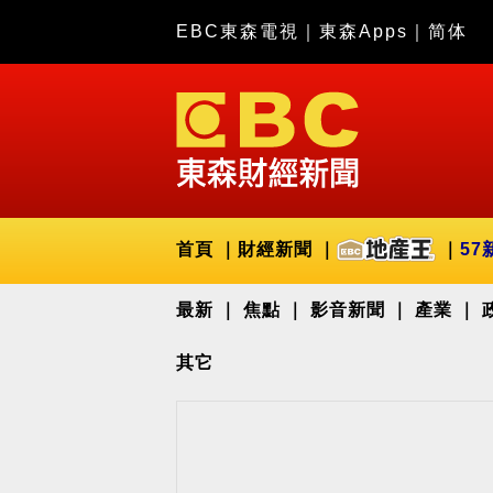
EBC東森電視
｜
東森Apps
｜
简体
首頁
財經新聞
57
最新
焦點
影音新聞
產業
其它