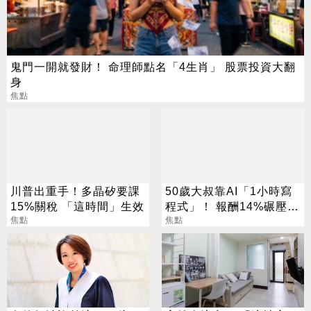
鬼門一開就發財！ 命理師點名「4生肖」 股票投資大翻
身
焦點
川普出重手！多晶矽要課
50歲大叔靠AI「1小時寫
15%關稅 「這時間」生效
程式」！ 報酬14%碾壓標
焦點
普 直接辭職去炒股
焦點