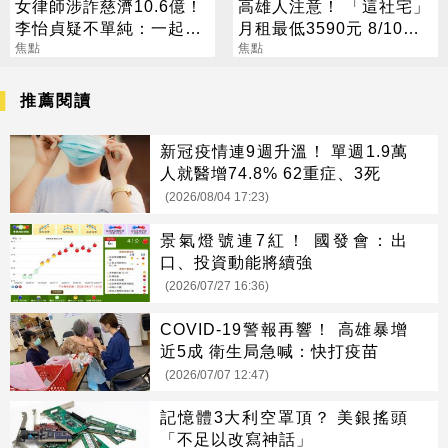
女律師涉詐慈濟10.6億！
高雄人注意！ 「這社宅」
李怡貞疑不單純：一起洗
月租最低3590元 8/10起
錢？
焦點
放申請
焦點
推薦閱讀
新冠疫情連9週升溫！ 單週1.9萬
人就醫增74.8% 62重症、3死
(2026/08/04 17:23)
景氣燈號連7紅！ 國發會：出
口、投資動能將續強
(2026/07/27 16:36)
COVID-19警報再響！ 高雄暴增
近5成 衛生局急喊：快打疫苗
(2026/07/07 12:47)
記憶體3大利空罩頂？ 美銀搖頭
「不足以改寫神話」