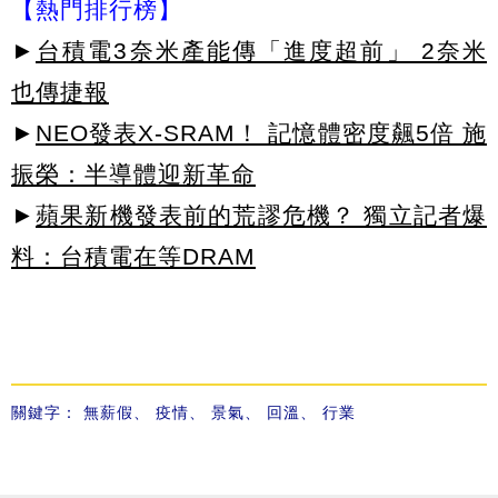
【熱門排行榜】
►
台積電3奈米產能傳「進度超前」 2奈米
也傳捷報
►
NEO發表X-SRAM！ 記憶體密度飆5倍 施
振榮：半導體迎新革命
►
蘋果新機發表前的荒謬危機？ 獨立記者爆
料：台積電在等DRAM
關鍵字：
無薪假
、
疫情
、
景氣
、
回溫
、
行業