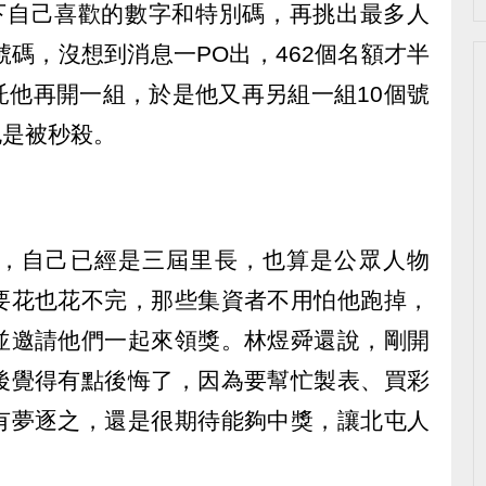
寫下自己喜歡的數字和特別碼，再挑出最多人
號碼，沒想到消息一PO出，462個名額才半
託他再開一組，於是他又再另組一組10個號
也是被秒殺。
，自己已經是三屆里長，也算是公眾人物
要花也花不完，那些集資者不用怕他跑掉，
並邀請他們一起來領獎。林煜舜還說，剛開
後覺得有點後悔了，因為要幫忙製表、買彩
有夢逐之，還是很期待能夠中獎，讓北屯人