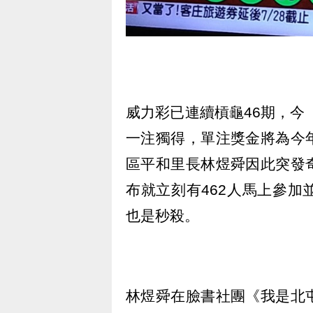
威力彩已連續槓龜46期，今
一注獨得，單注獎金將為今
區平和里長林煜舜因此突發
布就立刻有462人馬上參
也是秒殺。
林煜舜在臉書社團《我是北