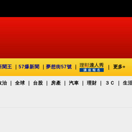
新聞王
57爆新聞
夢想街57號
更多+
政治
全球
台股
房產
汽車
理財
３Ｃ
生