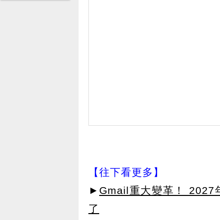
【往下看更多】
►
Gmail重大變革！ 20
了