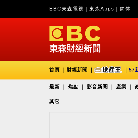
EBC東森電視
｜
東森Apps
｜
简体
首頁
財經新聞
57
最新
焦點
影音新聞
產業
其它