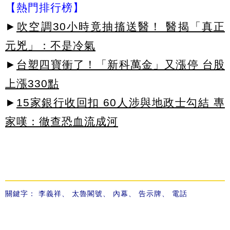
【熱門排行榜】
►
吹空調30小時竟抽搐送醫！ 醫揭「真正
元兇」：不是冷氣
►
台塑四寶衝了！「新科萬金」又漲停 台股
上漲330點
►
15家銀行收回扣 60人涉與地政士勾結 專
家嘆：徹查恐血流成河
關鍵字：
李義祥
、
太魯閣號
、
內幕
、
告示牌
、
電話