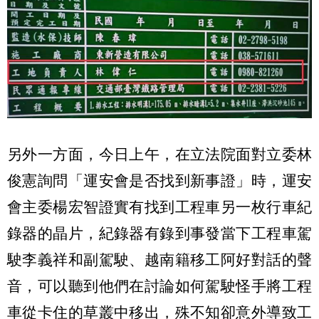
另外一方面，今日上午，在立法院面對立委林
俊憲詢問「運安會是否找到新事證」時，運安
會主委楊宏智證實有找到工程車另一枚行車紀
錄器的晶片，紀錄器有錄到事發當下工程車駕
駛李義祥和副駕駛、越南籍移工阿好對話的聲
音，可以聽到他們在討論如何駕駛怪手將工程
車從卡住的草叢中移出，殊不知卻意外導致工