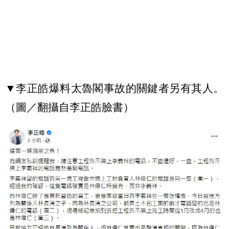
▼李正皓爆料太魯閣事故的關鍵者另有其人。
（圖／翻攝自李正皓臉書）