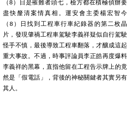
（8）日是罹難者頭七，檢方都在積極偵辦要
盡快釐清案情真相。運安會主委楊宏智今
（8）日找到工程車行車紀錄器的第二枚晶
片，發現肇禍工程車駕駛李義祥疑似自行駕駛
怪手不慎，最後導致工程車翻落，才釀成這起
重大事故。不過，時事評論員李正皓再度爆料
李義祥的黑幕，直指他留在工程告示牌上的竟
然是「假電話」，背後的神秘關鍵者其實另有
其人。