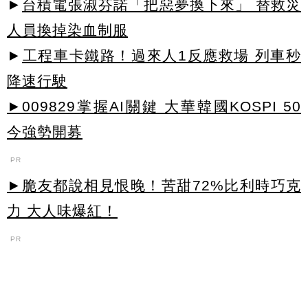
►
台積電張淑芬諾「把惡夢換下來」 替救災
人員換掉染血制服
►
工程車卡鐵路！過來人1反應救場 列車秒
降速行駛
►009829掌握AI關鍵 大華韓國KOSPI 50
今強勢開募
PR
►脆友都說相見恨晚！苦甜72%比利時巧克
力 大人味爆紅！
PR