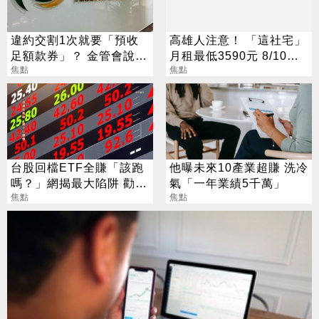
違約交割1次就要「預收
高雄人注意！ 「這社宅」
足額款券」？ 金管會說話
月租最低3590元 8/10起
了
焦點
放申請
焦點
台股回檔ETF全賺「該跑
他曝未來10產業超賺 洗冷
嗎？」網揭最大陷阱 勸調
氣「一年業績5千萬」
節1類股
焦點
焦點