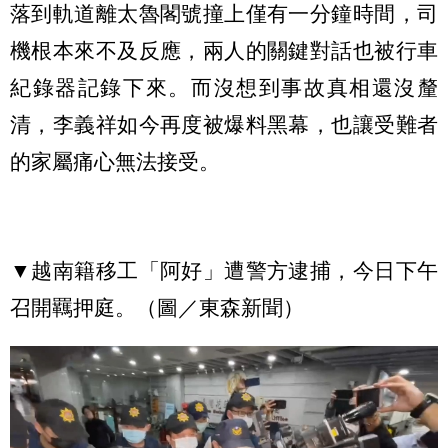
落到軌道離太魯閣號撞上僅有一分鐘時間，司
機根本來不及反應，兩人的關鍵對話也被行車
紀錄器記錄下來。而沒想到事故真相還沒釐
清，李義祥如今再度被爆料黑幕，也讓受難者
的家屬痛心無法接受。
▼越南籍移工「阿好」遭警方逮捕，今日下午
召開羈押庭。（圖／東森新聞）