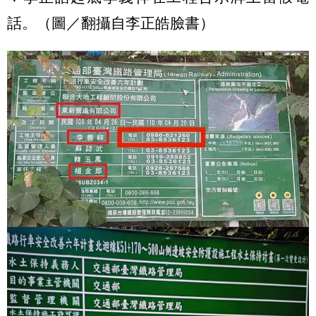
話。（圖／翻攝自李正皓臉書）