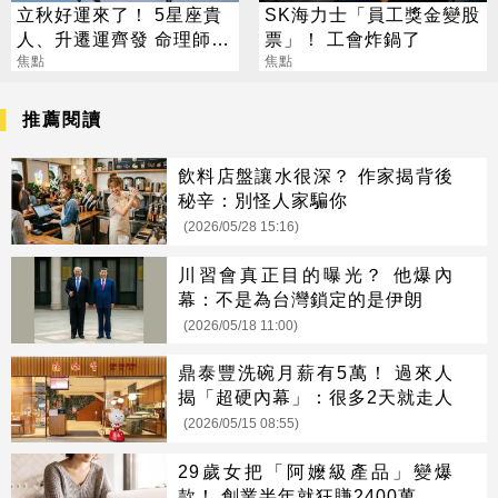
立秋好運來了！ 5星座貴
SK海力士「員工獎金變股
人、升遷運齊發 命理師：
票」！ 工會炸鍋了
把握黃金轉運期
焦點
焦點
推薦閱讀
飲料店盤讓水很深？ 作家揭背後
秘辛：別怪人家騙你
(2026/05/28 15:16)
川習會真正目的曝光？ 他爆內
幕：不是為台灣鎖定的是伊朗
(2026/05/18 11:00)
鼎泰豐洗碗月薪有5萬！ 過來人
揭「超硬內幕」：很多2天就走人
(2026/05/15 08:55)
29歲女把「阿嬤級產品」變爆
款！ 創業半年就狂賺2400萬