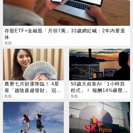
存股ETF+金融股「月領7萬」33歲網紅喊：2年內要退
休
焦點
農曆七月財運降臨！ 4星
50歲大叔靠AI「1小時寫
座「越陰森越發財」 冠軍
程式」！ 報酬14%碾壓標
賺到翻
焦點
普 直接辭職去炒股
焦點