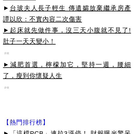
►
台玻夫人長子輕生 傳遺孀放棄繼承房產
譚以欣：不實內容二次傷害
►起床就先做件事，沒三天小腹就不見了!
肚子一天天變小！
PR
►減肥首選，檸檬加它，堅持一週，腰細
了，瘦到你懷疑人生
PR
【熱門排行榜】
►
「這檔PCB」連拉3漲停！ 財報曝光驚呆