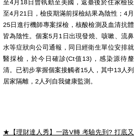
至4月18日曾執勤至美國，返臺後於住家檢疫
至4月21日，檢疫期滿前採檢結果為陰性；4月
25日進行機師專案採檢，核酸檢測及血清抗體
皆為陰性。個案5月1日出現發燒、咳嗽、流鼻
水等症狀向公司通報，同日經衛生單位安排就
醫採檢，於今日確診(Ct值13)，感染源待釐
清。已初步掌握個案接觸者15人，其中13人列
居家隔離，2人列自我健康監測。
★【理財達人秀】一路V轉 考驗先到? 打底又