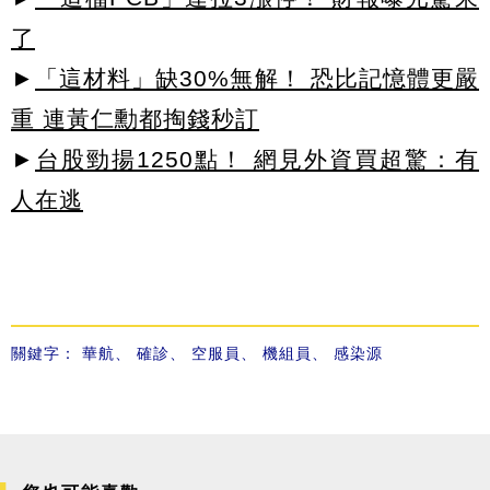
了
►
「這材料」缺30%無解！ 恐比記憶體更嚴
重 連黃仁勳都掏錢秒訂
►
台股勁揚1250點！ 網見外資買超驚：有
人在逃
關鍵字：
華航
、
確診
、
空服員
、
機組員
、
感染源