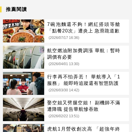
推薦閱讀
7碗泡麵還不夠！網紅搭頭等艙
「點餐20次」遭炎上 急滑跪道歉
(2026/07/17 16:36)
航空燃油附加費調漲 華航：暫時
調價有必要
(2026/04/01 13:30)
行李再不怕弄丟！ 華航導入「1
服務」 能即時追蹤還有智慧防護
(2026/03/30 14:42)
娶空姐又劈腿空姐！ 副機師不滿
遭降職 提告華航慘吞敗
(2026/02/22 13:51)
虎航1月營收創次高 「超強年終