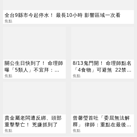
全台9縣市今起停水！ 最長10小時 影響區域一次看
焦點
關公生日快到了！ 命理師
8/13鬼門開！ 命理師點名
曝「5類人」不宜拜：求
「4食物」可避煞 22禁忌
偏財、做這些事反招禍
焦點
一次看
焦點
貴金屬老闆遭反綁、頭部
曾馨瑩首吐「委屈無法解
重擊擊亡！ 兇嫌抓到了
釋」 律師：重點在最後一
焦點
句
焦點