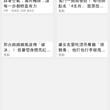
踩著空氣，邁向極限，讓
鬼門一開就發財！ 命理師
每一步都輕盈有力
點名「4生肖」 股票投資
PR・NIKE AIR MAX
大翻身
焦點
郭台銘婚姻風波傳「破
嫌女友愛吃漂亮餐廳「很
冰」！ 曾馨瑩身體亮紅燈
難養」 他打包行李狠甩
18年婚姻驚傳出現轉機
焦點
網搖頭：你適合單身
焦點