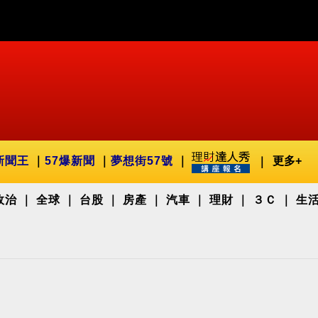
新聞王
57爆新聞
夢想街57號
更多+
政治
全球
台股
房產
汽車
理財
３Ｃ
生