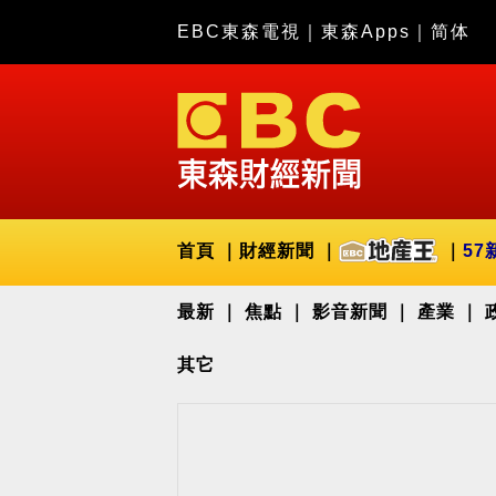
EBC東森電視
｜
東森Apps
｜
简体
首頁
財經新聞
57
最新
焦點
影音新聞
產業
其它