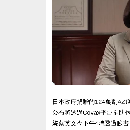
日本政府捐贈的124萬劑A
公布將透過Covax平台捐助
統蔡英文今下午4時透過臉書、