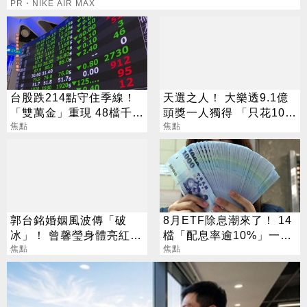
PR・NIKE AIR MAX
台股跌214點守住季線！
天選之人！ 大樂透9.1億
「雙萬金」重現 48檔千金
頭獎一人獨得 「只花100
股撐盤
焦點
元」買法曝光
焦點
郭台銘婚姻風波傳「破
8月ETF除息潮來了！ 14
冰」！ 曾馨瑩身體亮紅燈
檔「配息率逾10%」一次
18年婚姻驚傳出現轉機
焦點
看
焦點