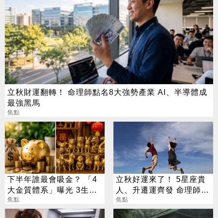
立秋財運翻轉！ 命理師點名8大強勢產業 AI、半導體成
最強黑馬
焦點
下半年誰最會吸金？ 「4
立秋好運來了！ 5星座貴
大金質體系」曝光 3生肖
人、升遷運齊發 命理師：
偏財旺到「錢自己找上
焦點
把握黃金轉運期
焦點
門」