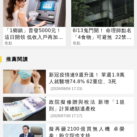
「1鄉鎮」普發5000元！
8/13鬼門開！ 命理師點名
這日開領 低收入戶再加碼
「4食物」可避煞 22禁忌
2000元
焦點
一次看
焦點
推薦閱讀
新冠疫情連9週升溫！ 單週1.9萬
人就醫增74.8% 62重症、3死
(2026/08/04 17:23)
政院擬修贈與稅法 新增「1規
則」計算總額遺產稅
(2026/07/30 17:17)
擬再砸2100億買無人機 卓榮
泰：盼立院也支持