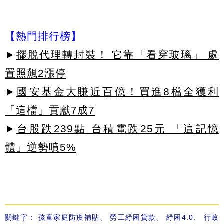
【熱門排行榜】
►
擺脫代理轉封裝！ 它靠「看穿玻璃」 處
置照飆2漲停
►
國安基金大賺近百億！買進8檔全獲利
「這檔」貢獻7成7
►
台股跌239點 台積電跌25元 「這記憶
體」逆勢噴5%
關鍵字：
孩童家庭防疫補貼
、
勞工紓困貸款
、
紓困4.0
、
行政