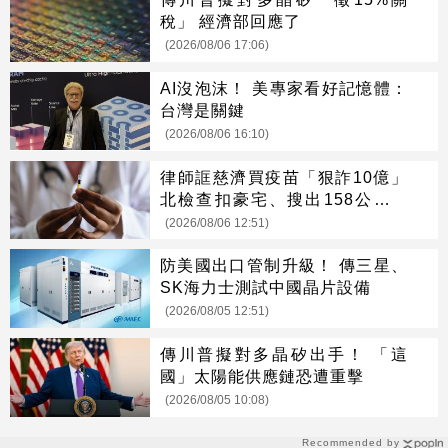
稅」 經濟部回應了
(2026/08/06 17:06)
AI沒泡沫！ 美專家看好記憶體：
台灣是關鍵
(2026/08/06 16:10)
律師誆慈濟買疫苗「狠詐10億」
北檢查扣豪宅、搜出158公斤黃
金
(2026/08/06 12:51)
防美國出口管制升級！ 傳三星、
SK海力士測試中國晶片設備
(2026/08/05 12:51)
傳川普擬對多晶矽出手！ 「這
國」太陽能供應鏈恐遭重擊
(2026/08/05 10:08)
Recommended by