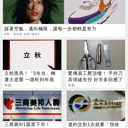
踩著空氣，邁向極限，讓每一步都輕盈有力
PR・NIKE AIR MAX
立秋黑馬！「5生肖」轉
驚傳員工爬頂樓！ 手持刀
運大逆襲 一路旺到年底
具情緒失控 好市多回應了
焦點
焦點
三商壽9/1股票下市！
違約交割1次就要「預收