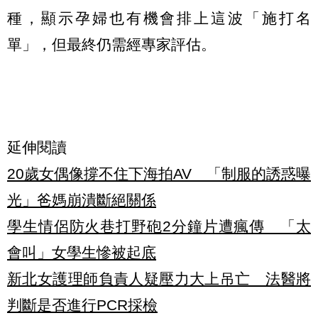
種，顯示孕婦也有機會排上這波「施打名
單」，但最終仍需經專家評估。
延伸閱讀
20歲女偶像撐不住下海拍AV 「制服的誘惑曝
光」爸媽崩潰斷絕關係
學生情侶防火巷打野砲2分鐘片遭瘋傳 「太
會叫」女學生慘被起底
新北女護理師負責人疑壓力大上吊亡 法醫將
判斷是否進行PCR採檢