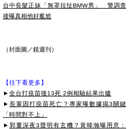
台中長髮正妹「無罩拉扯BMW男」 警調查
後曝真相他好尷尬
（封面圖／鏡週刊）
【往下看更多】
►
全台打疫苗後13死 2例相驗結果出爐
►
長輩因打疫苗死亡？專家曝數據揭3關鍵
「時間對不上」
►
郭董深夜3聲明有玄機？黃暐瀚曝用意：