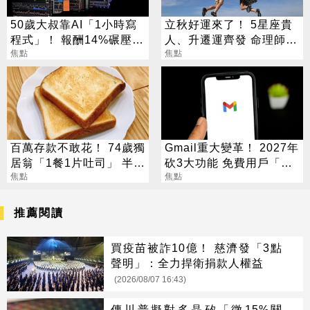
50歲大叔靠AI「1小時寫
立秋好運來了！ 5星座貴
程式」！ 報酬14%碾壓標
人、升遷運齊發 命理師：
普 直接辭職去炒股
焦點
把握黃金轉運期
焦點
百萬存款不敢花！ 74歲獨
Gmail重大變革！ 2027年
居翁「1餐1片吐司」 半年
砍3大功能 免費用戶「這
暴瘦嚇壞女兒
焦點
好康」不能用了
焦點
推薦閱讀
買疫苗被詐10億！ 慈濟發「3點
聲明」：全力捍衛捐款人權益
(2026/08/07 16:43)
傳川普擬對多晶矽「徵15%關