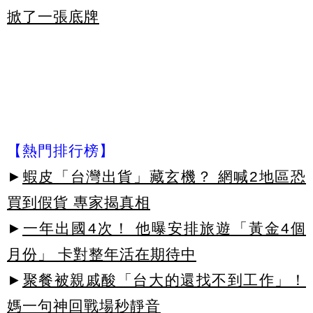
掀了一張底牌
【熱門排行榜】
►
蝦皮「台灣出貨」藏玄機？ 網喊2地區恐
買到假貨 專家揭真相
►
一年出國4次！ 他曝安排旅遊「黃金4個
月份」 卡對整年活在期待中
►
聚餐被親戚酸「台大的還找不到工作」！
媽一句神回戰場秒靜音