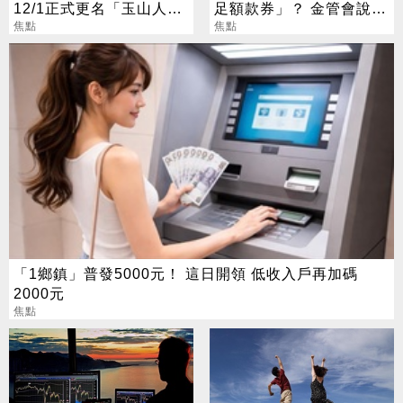
12/1正式更名「玉山人
足額款券」？ 金管會說話
壽」
焦點
了
焦點
「1鄉鎮」普發5000元！ 這日開領 低收入戶再加碼
2000元
焦點