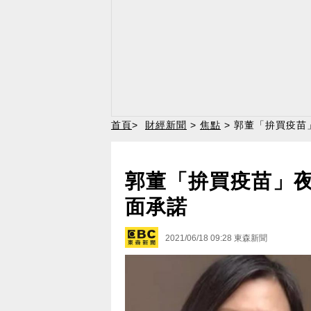
首頁
>
財經新聞
>
焦點
> 郭董「拚買疫苗
郭董「拚買疫苗」夜
面承諾
2021/06/18 09:28
東森新聞