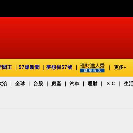
新聞王
57爆新聞
夢想街57號
更多+
政治
全球
台股
房產
汽車
理財
３Ｃ
生