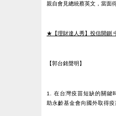
親自會見總統蔡英文，當面
★【理財達人秀】投信開鍘 
【郭台銘聲明】
1. 在台灣疫苗短缺的關
助永齡基金會向國外取得疫