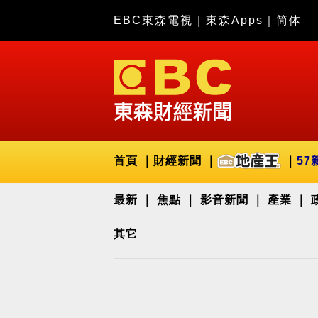
EBC東森電視
｜
東森Apps
｜
简体
首頁
財經新聞
57
最新
焦點
影音新聞
產業
其它