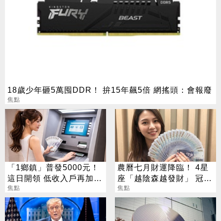
18歲少年砸5萬囤DDR！ 拚15年飆5倍 網搖頭：會報廢
焦點
「1鄉鎮」普發5000元！
農曆七月財運降臨！ 4星
這日開領 低收入戶再加碼
座「越陰森越發財」 冠軍
2000元
焦點
賺到翻
焦點