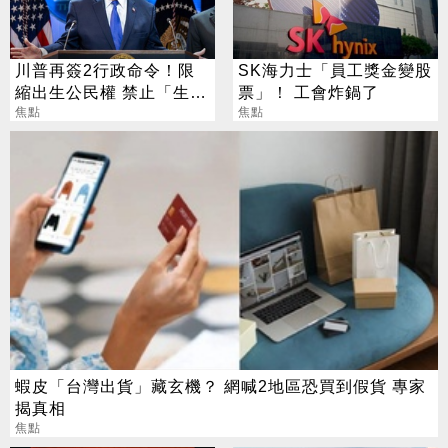
川普再簽2行政命令！限
SK海力士「員工獎金變股
縮出生公民權 禁止「生育
票」！ 工會炸鍋了
旅遊」
焦點
焦點
蝦皮「台灣出貨」藏玄機？ 網喊2地區恐買到假貨 專家
揭真相
焦點