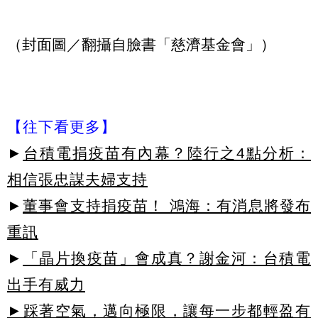
（封面圖／翻攝自臉書「慈濟基金會」）
【往下看更多】
►
台積電捐疫苗有內幕？陸行之4點分析：
相信張忠謀夫婦支持
►
董事會支持捐疫苗！ 鴻海：有消息將發布
重訊
►
「晶片換疫苗」會成真？謝金河：台積電
出手有威力
►踩著空氣，邁向極限，讓每一步都輕盈有