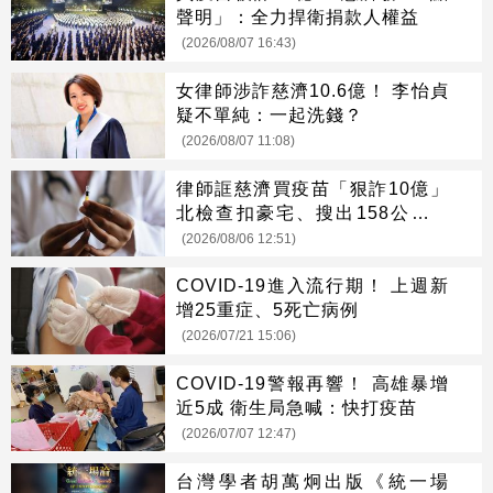
聲明」：全力捍衛捐款人權益
(2026/08/07 16:43)
女律師涉詐慈濟10.6億！ 李怡貞
疑不單純：一起洗錢？
(2026/08/07 11:08)
律師誆慈濟買疫苗「狠詐10億」
北檢查扣豪宅、搜出158公斤黃
金
(2026/08/06 12:51)
COVID-19進入流行期！ 上週新
增25重症、5死亡病例
(2026/07/21 15:06)
COVID-19警報再響！ 高雄暴增
近5成 衛生局急喊：快打疫苗
(2026/07/07 12:47)
台灣學者胡萬炯出版《統一場