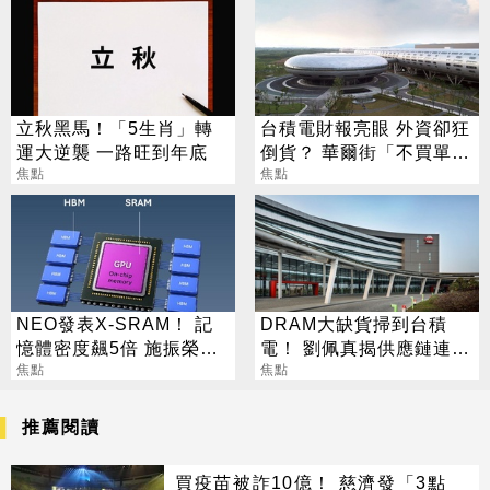
立秋黑馬！「5生肖」轉
台積電財報亮眼 外資卻狂
運大逆襲 一路旺到年底
倒貨？ 華爾街「不買單」
焦點
背後原因曝光
焦點
NEO發表X-SRAM！ 記
DRAM大缺貨掃到台積
憶體密度飆5倍 施振榮：
電！ 劉佩真揭供應鏈連鎖
半導體迎新革命
焦點
效應
焦點
推薦閱讀
買疫苗被詐10億！ 慈濟發「3點