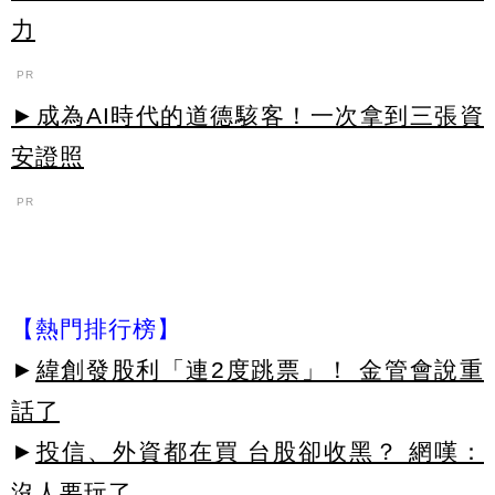
力
PR
►成為AI時代的道德駭客！一次拿到三張資
安證照
PR
【熱門排行榜】
►
緯創發股利「連2度跳票」！ 金管會說重
話了
►
投信、外資都在買 台股卻收黑？ 網嘆：
沒人要玩了